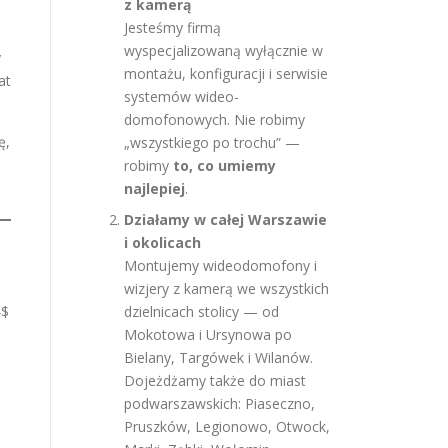
z kamerą
Jesteśmy firmą
wyspecjalizowaną wyłącznie w
y
montażu, konfiguracji i serwisie
at
systemów wideo-
domofonowych. Nie robimy
ę,
„wszystkiego po trochu” —
robimy
to, co umiemy
najlepiej
.
Działamy w całej Warszawie
i okolicach
Montujemy wideodomofony i
wizjery z kamerą we wszystkich
}$
dzielnicach stolicy — od
Mokotowa i Ursynowa po
Bielany, Targówek i Wilanów.
Dojeżdżamy także do miast
podwarszawskich: Piaseczno,
Pruszków, Legionowo, Otwock,