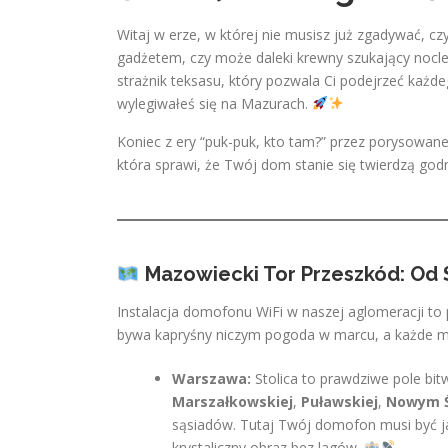
Witaj w erze, w której nie musisz już zgadywać, c
gadżetem, czy może daleki krewny szukający nocl
strażnik teksasu, który pozwala Ci podejrzeć każde
wylegiwałeś się na Mazurach.
Koniec z ery “puk-puk, kto tam?” przez porysowane
która sprawi, że Twój dom stanie się twierdzą god
Mazowiecki Tor Przeszkód: Od 
Instalacja domofonu WiFi w naszej aglomeracji to 
bywa kapryśny niczym pogoda w marcu, a każde mia
Warszawa:
Stolica to prawdziwe pole bi
Marszałkowskiej
,
Puławskiej
,
Nowym Ś
sąsiadów. Tutaj Twój domofon musi być jak
krystaliczny obraz bez lagów.