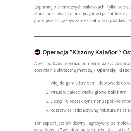
Zapomnij o chemicznych psikawkach. Tylko uderze
stanie anihilować kolonie grzybów i pleśni, któr
poczujesz się, jakbyś zamieszkał w stacji badawcze
Operacja “Kiszony Kalafior”: 
A jeśli podczas montażu pomocnik-palacz zasmrodz
absurdalnie skuteczną metodę –
Operację “Kiszo
Wlej do gara 3 litry octu i doprowadź do wr
Wrzuć w całości wielką głowę
kalafiora
!
Dosyp 10 paczek cynamonu i pół kilo imbir
Rozstaw tę radioaktywną miksturę na taler
Ten zapach jest tak dziwny i agresywny, że mole
wywietrzeniu Twój dom będzie pachniał jak skrzyżo