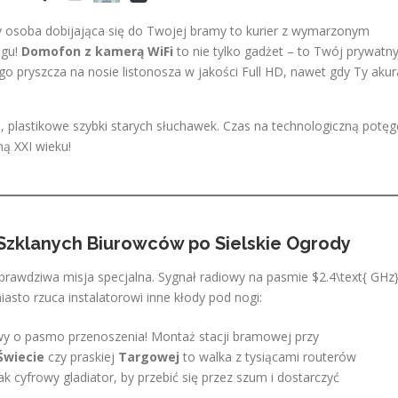
zy osoba dobijająca się do Twojej bramy to kurier z wymarzonym
egu!
Domofon z kamerą WiFi
to nie tylko gadżet – to Twój prywatn
go pryszcza na nosie listonosza w jakości Full HD, nawet gdy Ty akur
, plastikowe szybki starych słuchawek. Czas na technologiczną potęg
ną XXI wieku!
Szklanych Biurowców po Sielskie Ogrody
prawdziwa misja specjalna. Sygnał radiowy na pasmie $2.4\text{ GHz
sto rzuca instalatorowi inne kłody pod nogi:
twy o pasmo przenoszenia! Montaż stacji bramowej przy
wiecie
czy praskiej
Targowej
to walka z tysiącami routerów
 cyfrowy gladiator, by przebić się przez szum i dostarczyć