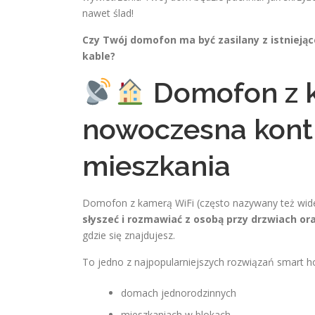
nawet ślad!
Czy Twój domofon ma być zasilany z istnieją
kable?
Domofon z k
nowoczesna kontr
mieszkania
Domofon z kamerą WiFi (często nazywany też wid
słyszeć i rozmawiać z osobą przy drzwiach or
gdzie się znajdujesz.
To jedno z najpopularniejszych rozwiązań smart h
domach jednorodzinnych
mieszkaniach w blokach