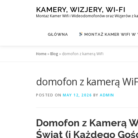
Skip
KAMERY, WIZJERY, WI-FI
to
Montaż Kamer Wifi i Wideodomofonów oraz Wizjerów z k
content
GŁÓWNA
MONTAŻ KAMER WIFI W
Home
»
Blog
»
domofon z kamerą WiFi
domofon z kamerą WiF
POSTED ON
MAY 12, 2026
BY
ADMIN
Domofon z Kamerą Wi
Świat (i Każdego Goś