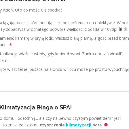
 dzień. Oto co może Cię spotkać:
ciągają pająki, które budują sieci bezpośrednio na obiektywie. W noc
 a Ty zobaczysz włochatego potwora wielkości Godzilla w 1080p!
amienić kamerę w bryłę lodu. Widzisz białą plamę, a gość przed bra
arki.
ualizację właśnie wtedy, gdy kurier dzwoni. Zanim obraz “odmuli”,
anem.
ięty w szczelnej puszce na słońcu w lipcu może po prostu wybuchnąć
Klimatyzacja Błaga o SPA!
do domu i odetchnij… ale czy na pewno czystym powietrzem? Jeśli
, to znak, że czas na
czyszczenie
klimatyzacji
parą
!