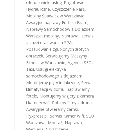
oferuje wiele usług:
Pogotowie
Hydrauliczne
,
Czyszczenie Parą
,
Mobilny Spawacz w Warszawie
,
Awaryjne naprawy Furtek i Bram
,
Naprawy Samochodów z Dojazdem
,
Warsztat mobilny
,
Naprawa i serwis
jacuzzi oraz wanien SPA
,
Poszukiwanie zgubionych złotych
obrączek
,
Serwisujemy Maszyny
Fitness w Warszawie
,
Agencja SEO
,
Taxi
,
Usługi elektryka
samochodowego z dojazdem
,
Montujemy płyty indukcyjne
,
Serwis
klimatyzacji w domu
,
naprawiamy
fotele
,
Montujemy wizjery z kamerą
i kamery wifi
,
Robimy filmy z drona
,
Awaryjnie otwieramy zamki
,
Flyxpress.pl
,
Serwis Kamer Wifi
,
SEO
Warszawa
,
Montaż, Naprawa,
Wymiana, Czyszczenie i