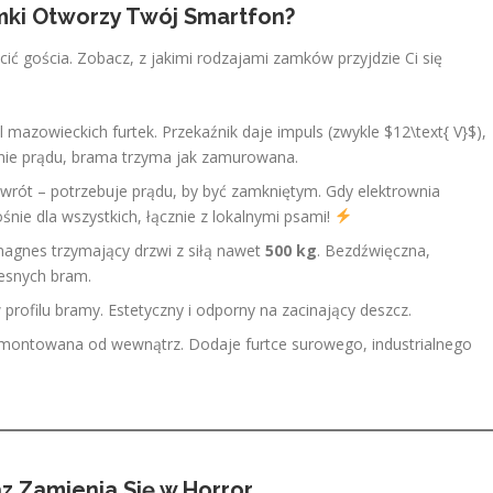
ki Otworzy Twój Smartfon?
ć gościa. Zobacz, z jakimi rodzajami zamków przyjdzie Ci się
 mazowieckich furtek. Przekaźnik daje impuls (zwykle $12\text{ V}$),
knie prądu, brama trzyma jak zamurowana.
wrót – potrzebuje prądu, by być zamkniętym. Gdy elektrownia
śnie dla wszystkich, łącznie z lokalnymi psami!
agnes trzymający drzwi z siłą nawet
500 kg
. Bezdźwięczna,
esnych bram.
 profilu bramy. Estetyczny i odporny na zacinający deszcz.
montowana od wewnątrz. Dodaje furtce surowego, industrialnego
z Zamienia Się w Horror