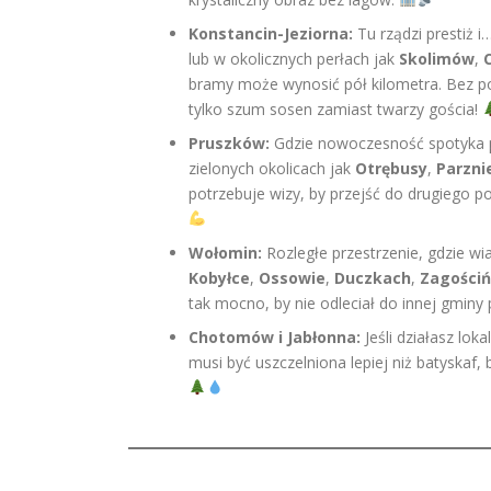
Konstancin-Jeziorna:
Tu rządzi prestiż i
lub w okolicznych perłach jak
Skolimów
,
C
bramy może wynosić pół kilometra. Bez p
tylko szum sosen zamiast twarzy gościa!
Pruszków:
Gdzie nowoczesność spotyka 
zielonych okolicach jak
Otrębusy
,
Parzni
potrzebuje wizy, by przejść do drugiego po
Wołomin:
Rozległe przestrzenie, gdzie wia
Kobyłce
,
Ossowie
,
Duczkach
,
Zagości
tak mocno, by nie odleciał do innej gminy
Chotomów i Jabłonna:
Jeśli działasz lokal
musi być uszczelniona lepiej niż batyskaf