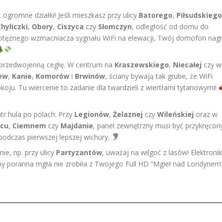
… ogromne działki! Jeśli mieszkasz przy ulicy
Batorego
,
Piłsudskiego
hyliczki
,
Obory
,
Ciszyca
czy
Słomczyn
, odległość od domu do
otężnego wzmacniacza sygnału WiFi na elewacji, Twój domofon nag
przedwojenną cegłę. W centrum na
Kraszewskiego
,
Niecałej
czy w
ew
,
Kanie
,
Komorów
i
Brwinów
, ściany bywają tak grube, że WiFi
koju. Tu wiercenie to zadanie dla twardzieli z wiertłami tytanowymi!
tr hula po polach. Przy
Legionów
,
Żelaznej
czy
Wileńskiej
oraz w
ńcu
,
Ciemnem
czy
Majdanie
, panel zewnętrzny musi być przykręcon
 podczas pierwszej lepszej wichury.
nie, np. przy ulicy
Partyzantów
, uważaj na wilgoć z lasów! Elektroni
, by poranna mgła nie zrobiła z Twojego Full HD “Mgieł nad Londynem”