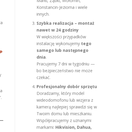
Marki, Ząbki, Wołomin,
Konstancin-Jeziorna i wiele
innych.
ra
Szybka realizacja – montaż
nawet w 24 godziny
W większości przypadków
instalację wykonujemy
tego
samego lub następnego
dnia
.
Pracujemy 7 dni w tygodniu —
bo bezpieczeństwo nie może
y
czekać.
Profesjonalny dobór sprzętu
ka
Doradzamy, który model
.
wideodomofonu lub wizjera z
kamerą najlepiej sprawdzi się w
Twoim domu lub mieszkaniu.
Współpracujemy z uznanymi
markami:
Hikvision, Dahua,