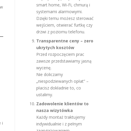
smart home, Wi-Fi, chmurą i
 w
systemami alarmowymi.
Dzięki temu możesz sterować
wejściem, otwierać furtkę czy
drzwi z poziomu telefonu.
Transparentne ceny – zero
ukrytych kosztów
Przed rozpoczęciem prac
zawsze przedstawiamy jasną
wycenę.
Nie doliczamy
„niespodziewanych opłat” –
płacisz dokładnie to, co
ustalimy.
Zadowolenie klientów to
nasza wizytówka
Każdy montaż traktujemy
 i
indywidualnie i z pełnym
e
zaangażowaniem.