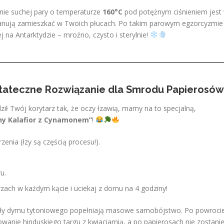
nie suchej pary o temperaturze
160°C
pod potężnym ciśnieniem jest
e planują zamieszkać w Twoich płucach. Po takim parowym egzorcyzmie
j na Antarktydzie – mroźno, czysto i sterylnie!
Ostateczne Rozwiązanie dla Smrodu Papierosów
ił Twój korytarz tak, że oczy łzawią, mamy na to specjalną,
ny Kalafior z Cynamonem”
!
zenia (łzy są częścią procesu!).
u.
zach w każdym kącie i uciekaj z domu na 4 godziny!
kuły dymu tytoniowego popełniają masowe samobójstwo. Po powrocie
wanie hinduskiego targu z kwiaciarnią, a po papierosach nie zostani