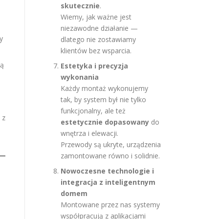
skutecznie
.
Wiemy, jak ważne jest
niezawodne działanie —
y
dlatego nie zostawiamy
klientów bez wsparcia.
mą
Estetyka i precyzja
wykonania
Każdy montaż wykonujemy
tak, by system był nie tylko
funkcjonalny, ale też
 z
estetycznie dopasowany
do
wnętrza i elewacji.
Przewody są ukryte, urządzenia
zamontowane równo i solidnie.
Nowoczesne technologie i
integracja z inteligentnym
domem
Montowane przez nas systemy
współpracują z aplikacjami