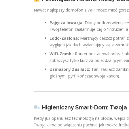
Nawet najlepszy domofon z WiFi może mieć gorszy
Pajęcza Inwazja:
Diody podczerwieni przy
Twój telefon zaalarmuje Cię o “intruzie”,
Lodo-Zasłona:
Marznący deszcz potrafi z
wygląda jak duch wyłaniający się z zamraż
WiFi-Zombi:
Router postanowił pobrać akt
zobaczysz tylko kurz za odjeżdżającym v
Usmażony Zasilacz:
Tani zasilacz zamkn
głośnym “pyr!” kończąc swoją karierę.
Higieniczny Smart-Dom: Twoja 
Kiedy już opanujesz technologię na płocie, wejdź 
Twoja klima po włączeniu pachnie jak mokra fretka