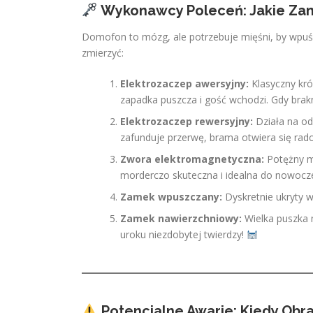
Wykonawcy Poleceń: Jakie Zam
Domofon to mózg, ale potrzebuje mięśni, by wpuści
zmierzyć:
Elektrozaczep awersyjny:
Klasyczny król
zapadka puszcza i gość wchodzi. Gdy bra
Elektrozaczep rewersyjny:
Działa na od
zafunduje przerwę, brama otwiera się rado
Zwora elektromagnetyczna:
Potężny m
morderczo skuteczna i idealna do nowocz
Zamek wpuszczany:
Dyskretnie ukryty w
Zamek nawierzchniowy:
Wielka puszka 
uroku niezdobytej twierdzy!
Potencjalne Awarie: Kiedy Obra