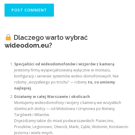
Dlaczego warto wybrać
wideodom.eu
?
Specjaliści od wideodomofonów i wizjerów z kamerą
Jesteśmy firmą wyspecjalizowaną wyłącznie w montażu,
konfiguracji i serwisie systemów wideo-domofonowych. Nie
robimy „wszystkiego po trochu” — robimy
to, co umiemy
najlepiej
.
Działamy w całej Warszawie i okolicach
Montujemy wideodomofony i wizjery z kamerą we wszystkich
dzielnicach stolicy — od Mokotowa i Ursynowa po Bielany,
Targówek i Wilanów.
Dojeżdżamy także do miast podwarszawskich: Piaseczno,
Pruszków, Legionowo, Otwock, Marki, Ząbki, Wołomin, Konstancin-
Jeziorna i wiele innych.