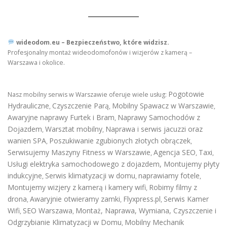
wideodom.eu – Bezpieczeństwo, które widzisz.
Profesjonalny montaż wideodomofonów i wizjerów z kamerą –
Warszawa i okolice.
Pogotowie
Nasz mobilny serwis w Warszawie oferuje wiele usług:
Hydrauliczne
Czyszczenie Parą
Mobilny Spawacz w Warszawie
,
,
,
Awaryjne naprawy Furtek i Bram
Naprawy Samochodów z
,
Dojazdem
Warsztat mobilny
Naprawa i serwis jacuzzi oraz
,
,
wanien SPA
Poszukiwanie zgubionych złotych obrączek
,
,
Serwisujemy Maszyny Fitness w Warszawie
Agencja SEO
Taxi
,
,
,
Usługi elektryka samochodowego z dojazdem
,
Montujemy płyty
indukcyjne
Serwis klimatyzacji w domu
naprawiamy fotele
,
,
,
Montujemy wizjery z kamerą i kamery wifi
Robimy filmy z
,
drona
Awaryjnie otwieramy zamki
Flyxpress.pl
Serwis Kamer
,
,
,
Wifi
SEO Warszawa
Montaż, Naprawa, Wymiana, Czyszczenie i
,
,
Odgrzybianie Klimatyzacji w Domu
Mobilny Mechanik
,