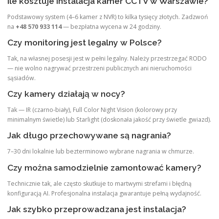
Ile kosztuje instalacja kamer CCTV w Warszawie?
Podstawowy system (4–6 kamer z NVR) to kilka tysięcy złotych. Zadzwoń
na
+48 570 933 114
— bezpłatna wycena w 24 godziny.
Czy monitoring jest legalny w Polsce?
Tak, na własnej posesji jest w pełni legalny. Należy przestrzegać RODO
— nie wolno nagrywać przestrzeni publicznych ani nieruchomości
sąsiadów.
Czy kamery działają w nocy?
Tak — IR (czarno-biały), Full Color Night Vision (kolorowy przy
minimalnym świetle) lub Starlight (doskonała jakość przy świetle gwiazd).
Jak długo przechowywane są nagrania?
7–30 dni lokalnie lub bezterminowo wybrane nagrania w chmurze.
Czy można samodzielnie zamontować kamery?
Technicznie tak, ale często skutkuje to martwymi strefami i błędną
konfiguracją AI. Profesjonalna instalacja gwarantuje pełną wydajność.
Jak szybko przeprowadzana jest instalacja?