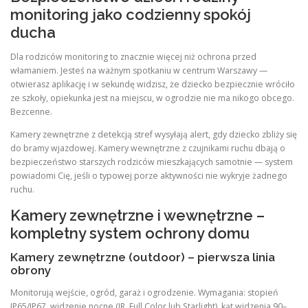
monitoring jako codzienny spokój
ducha
Dla rodziców monitoring to znacznie więcej niż ochrona przed
włamaniem. Jesteś na ważnym spotkaniu w centrum Warszawy —
otwierasz aplikację i w sekundę widzisz, że dziecko bezpiecznie wróciło
ze szkoły, opiekunka jest na miejscu, w ogrodzie nie ma nikogo obcego.
Bezcenne.
Kamery zewnętrzne z detekcją stref wysyłają alert, gdy dziecko zbliży się
do bramy wjazdowej. Kamery wewnętrzne z czujnikami ruchu dbają o
bezpieczeństwo starszych rodziców mieszkających samotnie — system
powiadomi Cię, jeśli o typowej porze aktywności nie wykryje żadnego
ruchu.
Kamery zewnętrzne i wewnętrzne –
kompletny system ochrony domu
Kamery zewnętrzne (outdoor) – pierwsza linia
obrony
Monitorują wejście, ogród, garaż i ogrodzenie. Wymagania: stopień
IP65/IP67, widzenie nocne (IR, Full Color lub Starlight), kąt widzenia 90–