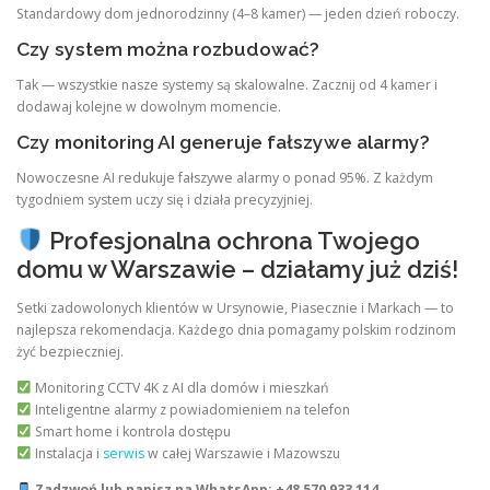
Standardowy dom jednorodzinny (4–8 kamer) — jeden dzień roboczy.
Czy system można rozbudować?
Tak — wszystkie nasze systemy są skalowalne. Zacznij od 4 kamer i
dodawaj kolejne w dowolnym momencie.
Czy monitoring AI generuje fałszywe alarmy?
Nowoczesne AI redukuje fałszywe alarmy o ponad 95%. Z każdym
tygodniem system uczy się i działa precyzyjniej.
Profesjonalna ochrona Twojego
domu w Warszawie – działamy już dziś!
Setki zadowolonych klientów w Ursynowie, Piasecznie i Markach — to
najlepsza rekomendacja. Każdego dnia pomagamy polskim rodzinom
żyć bezpieczniej.
Monitoring CCTV 4K z AI dla domów i mieszkań
Inteligentne alarmy z powiadomieniem na telefon
Smart home i kontrola dostępu
Instalacja i
serwis
w całej Warszawie i Mazowszu
Zadzwoń lub napisz na WhatsApp: +48 570 933 114