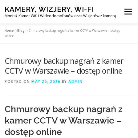
Skip
KAMERY, WIZJERY, WI-FI
to
Menu
content
Montaż Kamer Wifi i Wideodomofonów oraz Wizjerów z kamerą
Home
»
Blog
»
Chmurowy backup nagrań z kamer CCTV w Warszawie – dostęp
GŁÓWNA
MONTAŻ KAMER WIFI W WARSZAWA
online
Chmurowy backup nagrań z kamer
MONTAŻ WIDEDOMOFONÓW
CCTV w Warszawie – dostęp online
MONTAŻU WIZJERÓW Z KAMERĄ
BLOG
POSTED ON
MAY 25, 2026
BY
ADMIN
EN
KONTAKT
Chmurowy backup nagrań z
kamer CCTV w Warszawie –
dostęp online