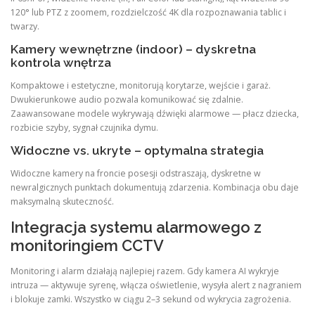
120° lub PTZ z zoomem, rozdzielczość 4K dla rozpoznawania tablic i
twarzy.
Kamery wewnętrzne (indoor) – dyskretna
kontrola wnętrza
Kompaktowe i estetyczne, monitorują korytarze, wejście i garaż.
Dwukierunkowe audio pozwala komunikować się zdalnie.
Zaawansowane modele wykrywają dźwięki alarmowe — płacz dziecka,
rozbicie szyby, sygnał czujnika dymu.
Widoczne vs. ukryte – optymalna strategia
Widoczne kamery na froncie posesji odstraszają, dyskretne w
newralgicznych punktach dokumentują zdarzenia. Kombinacja obu daje
maksymalną skuteczność.
Integracja systemu alarmowego z
monitoringiem CCTV
Monitoring i alarm działają najlepiej razem. Gdy kamera AI wykryje
intruza — aktywuje syrenę, włącza oświetlenie, wysyła alert z nagraniem
i blokuje zamki. Wszystko w ciągu 2–3 sekund od wykrycia zagrożenia.