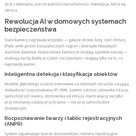
strat z włamania, wzrost wartości nieruchomości. Inwestycja, która się
zwraca.
Rewolucja AI w domowych systemach
bezpieczeństwa
Stare kamery nagrywały wszystko — gałęzie drzew, koty, cień chmury.
Efekt: setki godzin bezużytecznych nagrań i dziesiątki fałszywych
alarmów dziennie. Nowoczesne kamery AI działają zupełnie inaczej —
analizują każdą klatkę w czasie rzeczywistym i reagują tylko na to, co
naprawdę ważne.
Inteligentna detekcja i klasyfikacja obiektów
Modele głębokiego uczenia trenowane na milionach obrazów osiągają
dokładność rozpoznawania 97–99%. System odróżni człowieka od psa,
samochód od roweru, domownika od intruza. Alarm włączy się tylko
przy nieznanej osobie przy bramie — nie przy samochodzie
dostawczym.
Rozpoznawanie twarzy i tablic rejestracyjnych
(ANPR)
System zapamiętuje twarze domowników i numery rejestracyjne