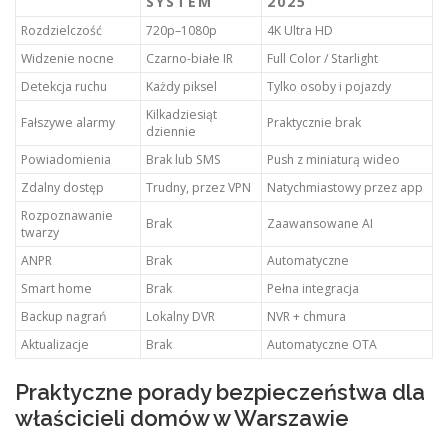
SYSTEM
2025
Rozdzielczość
720p–1080p
4K Ultra HD
Widzenie nocne
Czarno-białe IR
Full Color / Starlight
Detekcja ruchu
Każdy piksel
Tylko osoby i pojazdy
Kilkadziesiąt
Fałszywe alarmy
Praktycznie brak
dziennie
Powiadomienia
Brak lub SMS
Push z miniaturą wideo
Zdalny dostęp
Trudny, przez VPN
Natychmiastowy przez app
Rozpoznawanie
Brak
Zaawansowane AI
twarzy
ANPR
Brak
Automatyczne
Smart home
Brak
Pełna integracja
Backup nagrań
Lokalny DVR
NVR + chmura
Aktualizacje
Brak
Automatyczne OTA
Praktyczne porady bezpieczeństwa dla
właścicieli domów w Warszawie