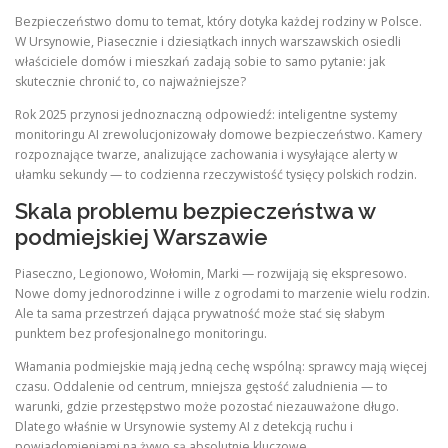
Bezpieczeństwo domu to temat, który dotyka każdej rodziny w Polsce.
W Ursynowie, Piasecznie i dziesiątkach innych warszawskich osiedli
właściciele domów i mieszkań zadają sobie to samo pytanie: jak
skutecznie chronić to, co najważniejsze?
Rok 2025 przynosi jednoznaczną odpowiedź: inteligentne systemy
monitoringu AI zrewolucjonizowały domowe bezpieczeństwo. Kamery
rozpoznające twarze, analizujące zachowania i wysyłające alerty w
ułamku sekundy — to codzienna rzeczywistość tysięcy polskich rodzin.
Skala problemu bezpieczeństwa w
podmiejskiej Warszawie
Piaseczno, Legionowo, Wołomin, Marki — rozwijają się ekspresowo.
Nowe domy jednorodzinne i wille z ogrodami to marzenie wielu rodzin.
Ale ta sama przestrzeń dająca prywatność może stać się słabym
punktem bez profesjonalnego monitoringu.
Włamania podmiejskie mają jedną cechę wspólną: sprawcy mają więcej
czasu. Oddalenie od centrum, mniejsza gęstość zaludnienia — to
warunki, gdzie przestępstwo może pozostać niezauważone długo.
Dlatego właśnie w Ursynowie systemy AI z detekcją ruchu i
powiadomieniami na żywo są absolutnie kluczowe.