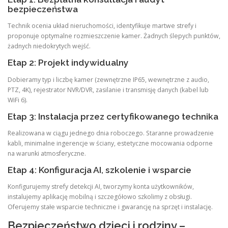
bezpieczeństwa
Technik ocenia układ nieruchomości, identyfikuje martwe strefy i
proponuje optymalne rozmieszczenie kamer. Żadnych ślepych punktów,
żadnych niedokrytych wejść.
Etap 2: Projekt indywidualny
Dobieramy typ i liczbę kamer (zewnętrzne IP65, wewnętrzne z audio,
PTZ, 4K), rejestrator NVR/DVR, zasilanie i transmisję danych (kabel lub
WiFi 6).
Etap 3: Instalacja przez certyfikowanego technika
Realizowana w ciągu jednego dnia roboczego. Staranne prowadzenie
kabli, minimalne ingerencje w ściany, estetyczne mocowania odporne
na warunki atmosferyczne.
Etap 4: Konfiguracja AI, szkolenie i wsparcie
Konfigurujemy strefy detekcji AI, tworzymy konta użytkowników,
instalujemy aplikację mobilną i szczegółowo szkolimy z obsługi.
Oferujemy stałe wsparcie techniczne i gwarancję na sprzęt i instalację.
Bezpieczeństwo dzieci i rodziny –