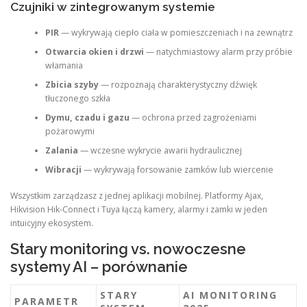
Czujniki w zintegrowanym systemie
PIR
— wykrywają ciepło ciała w pomieszczeniach i na zewnątrz
Otwarcia okien i drzwi
— natychmiastowy alarm przy próbie
włamania
Zbicia szyby
— rozpoznają charakterystyczny dźwięk
tłuczonego szkła
Dymu, czadu i gazu
— ochrona przed zagrożeniami
pożarowymi
Zalania
— wczesne wykrycie awarii hydraulicznej
Wibracji
— wykrywają forsowanie zamków lub wiercenie
Wszystkim zarządzasz z jednej aplikacji mobilnej. Platformy Ajax,
Hikvision Hik-Connect i Tuya łączą kamery, alarmy i zamki w jeden
intuicyjny ekosystem.
Stary monitoring vs. nowoczesne
systemy AI – porównanie
STARY
AI MONITORING
PARAMETR