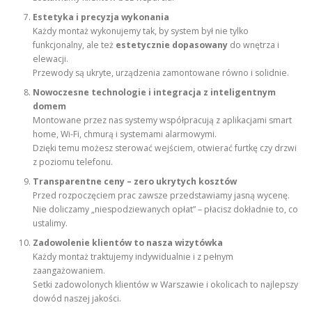
Estetyka i precyzja wykonania
Każdy montaż wykonujemy tak, by system był nie tylko
funkcjonalny, ale też
estetycznie dopasowany
do wnętrza i
elewacji.
Przewody są ukryte, urządzenia zamontowane równo i solidnie.
Nowoczesne technologie i integracja z inteligentnym
domem
Montowane przez nas systemy współpracują z aplikacjami smart
home, Wi-Fi, chmurą i systemami alarmowymi.
Dzięki temu możesz sterować wejściem, otwierać furtkę czy drzwi
z poziomu telefonu.
Transparentne ceny – zero ukrytych kosztów
Przed rozpoczęciem prac zawsze przedstawiamy jasną wycenę.
Nie doliczamy „niespodziewanych opłat” – płacisz dokładnie to, co
ustalimy.
Zadowolenie klientów to nasza wizytówka
Każdy montaż traktujemy indywidualnie i z pełnym
zaangażowaniem.
Setki zadowolonych klientów w Warszawie i okolicach to najlepszy
dowód naszej jakości.