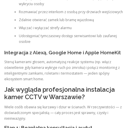
wykryciu osoby
Rozmawiać przez interkom z osobą przy drzwiach wejściowych
Zdalnie otwierać zamek lub bramę wjazdową
Włączać i wyłączać strefy alarmu
Udostępniać tymczasowy dostęp serwisantowi lub zaufanej
osobie
Integracja z Alexą, Google Home i Apple HomeKit
Steruj kamerami głosem, automatyzuj reakcje systemu (np. włącz
oświetlenie gdy kamera wykryje ruch po zmroku) i połącz monitoring z
inteligentnymi zamkami, roletami i termostatem — jeden spójny
ekosystem smart home.
Jak wygląda profesjonalna instalacja
kamer CCTV w Warszawie?
Wiele osób obawia się kurzawy i dziur w ścianach. W rzeczywistości — z
doświadczonym specjalistą — cały proces jest sprawny, czysty i
nieinwazyjny.
Etap 1: Bezpłatna konsultacja i audyt