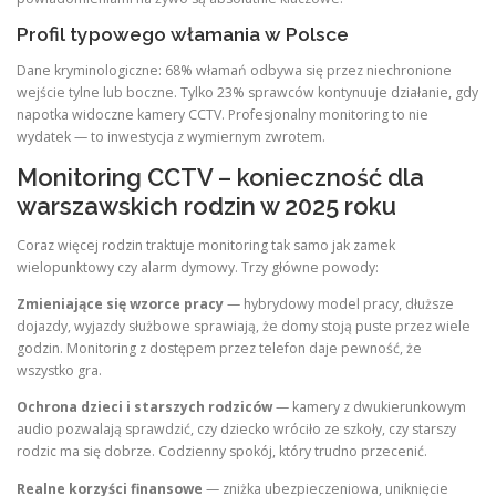
Profil typowego włamania w Polsce
Dane kryminologiczne: 68% włamań odbywa się przez niechronione
wejście tylne lub boczne. Tylko 23% sprawców kontynuuje działanie, gdy
napotka widoczne kamery CCTV. Profesjonalny monitoring to nie
wydatek — to inwestycja z wymiernym zwrotem.
Monitoring CCTV – konieczność dla
warszawskich rodzin w 2025 roku
Coraz więcej rodzin traktuje monitoring tak samo jak zamek
wielopunktowy czy alarm dymowy. Trzy główne powody:
Zmieniające się wzorce pracy
— hybrydowy model pracy, dłuższe
dojazdy, wyjazdy służbowe sprawiają, że domy stoją puste przez wiele
godzin. Monitoring z dostępem przez telefon daje pewność, że
wszystko gra.
Ochrona dzieci i starszych rodziców
— kamery z dwukierunkowym
audio pozwalają sprawdzić, czy dziecko wróciło ze szkoły, czy starszy
rodzic ma się dobrze. Codzienny spokój, który trudno przecenić.
Realne korzyści finansowe
— zniżka ubezpieczeniowa, uniknięcie