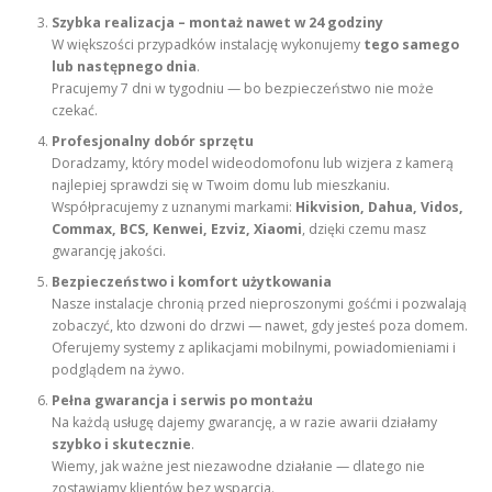
Szybka realizacja – montaż nawet w 24 godziny
W większości przypadków instalację wykonujemy
tego samego
lub następnego dnia
.
Pracujemy 7 dni w tygodniu — bo bezpieczeństwo nie może
czekać.
Profesjonalny dobór sprzętu
Doradzamy, który model wideodomofonu lub wizjera z kamerą
najlepiej sprawdzi się w Twoim domu lub mieszkaniu.
Współpracujemy z uznanymi markami:
Hikvision, Dahua, Vidos,
Commax, BCS, Kenwei, Ezviz, Xiaomi
, dzięki czemu masz
gwarancję jakości.
Bezpieczeństwo i komfort użytkowania
Nasze instalacje chronią przed nieproszonymi gośćmi i pozwalają
zobaczyć, kto dzwoni do drzwi — nawet, gdy jesteś poza domem.
Oferujemy systemy z aplikacjami mobilnymi, powiadomieniami i
podglądem na żywo.
Pełna gwarancja i serwis po montażu
Na każdą usługę dajemy gwarancję, a w razie awarii działamy
szybko i skutecznie
.
Wiemy, jak ważne jest niezawodne działanie — dlatego nie
zostawiamy klientów bez wsparcia.