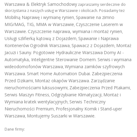
Warszawa & Elektryk Samochodowy
zapraszamy serdecznie do
skorzystania z naszych usług w Warszawie i okolicach. Posiadamy też
Mobilną Naprawę i wymianę rynien
Spawanie na zimno
,
MIG/MAG, TIG, MMA w Warszawie
Czyszczenie Laserem w
,
Warszawie
Czyszczenie naprawa, wymiana i montaż rynien
.
,
Usługi szlifierką kątową z Dojazdem
Spawanie i Naprawa
,
Kontenerów
Ogrodnik Warszawa
Spawacz z Dojazdem
Montaż
,
,
Jacuzi i Sauny
Pogotowie Hydrauliczne Warszawa
Domy AI -
.
Automatyka, Inteligentne Sterowanie Domem
Serwis i wymiana
.
wideodomofonów Warszawa
Wymiana zamków szyfrowych
,
Warszawa
Smart Home Automation Dubai
Zabezpieczenia
.
.
Przed Dzikami
Montaż okapów Warszawa
Zarządzanie
,
.
nieruchomościami luksusowymi
Zabezpieczenia Przed Ptakami
,
,
Serwis Maszyn Fitness
Odgrzybianie Klimatyzacji
Montaż i
,
,
Wymiana kratek wentylacyjnych
Serwis Techniczny
,
Nieruchomości Premium
Profesjonalny Komik i Stand-uper
,
Warszawa
Montujemy Suszarki w Warszawie
,
.
Dane firmy: