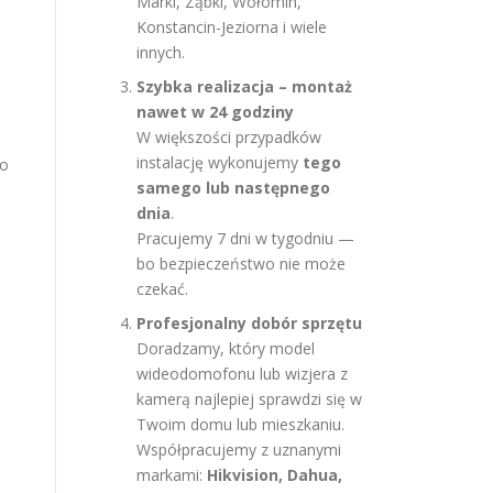
Marki, Ząbki, Wołomin,
Konstancin-Jeziorna i wiele
innych.
Szybka realizacja – montaż
nawet w 24 godziny
W większości przypadków
instalację wykonujemy
tego
go
samego lub następnego
dnia
.
Pracujemy 7 dni w tygodniu —
bo bezpieczeństwo nie może
czekać.
Profesjonalny dobór sprzętu
Doradzamy, który model
wideodomofonu lub wizjera z
kamerą najlepiej sprawdzi się w
Twoim domu lub mieszkaniu.
Współpracujemy z uznanymi
markami:
Hikvision, Dahua,