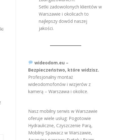
Setki zadowolonych klientów w
Warszawie i okolicach to
najlepszy dowód naszej
jakości.
ki
wideodom.eu –
Bezpieczeństwo, które widzisz.
Profesjonalny montaż
wideodomofonów i wizjerów z
kamerą – Warszawa i okolice.
z
Nasz mobilny serwis w Warszawie
oferuje wiele usług:
Pogotowie
Hydrauliczne
,
Czyszczenie Parą
,
Mobilny Spawacz w Warszawie
,
Awaryjne naprawy Furtek i Bram
,