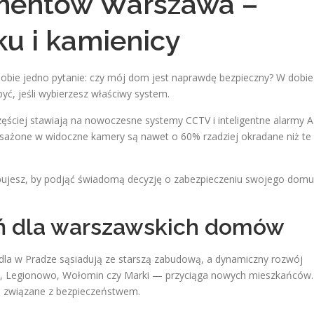
mentów Warszawa –
ku i kamienicy
sobie jedno pytanie: czy mój dom jest naprawdę bezpieczny? W dobie
yć, jeśli wybierzesz właściwy system.
ęściej stawiają na nowoczesne systemy CCTV i inteligentne alarmy AI
sażone w widoczne kamery są nawet o 60% rzadziej okradane niż te
ebujesz, by podjąć świadomą decyzję o zabezpieczeniu swojego domu
eń dla warszawskich domów
la w Pradze sąsiadują ze starszą zabudową, a dynamiczny rozwój
no, Legionowo, Wołomin czy Marki — przyciąga nowych mieszkańców.
ia związane z bezpieczeństwem.