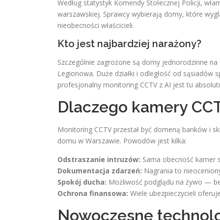
Według statystyk Komendy Stołecznej Policji, wła
warszawskiej. Sprawcy wybierają domy, które wyglą
nieobecności właścicieli.
Kto jest najbardziej narażony?
Szczególnie zagrożone są domy jednorodzinne na
Legionowa. Duże działki i odległość od sąsiadów
profesjonalny monitoring CCTV z AI jest tu absolut
Dlaczego kamery CCTV
Monitoring CCTV przestał być domeną banków i s
domu w Warszawie. Powodów jest kilka:
Odstraszanie intruzów:
Sama obecność kamer sp
Dokumentacja zdarzeń:
Nagrania to nieoceniony 
Spokój ducha:
Możliwość podglądu na żywo — bez
Ochrona finansowa:
Wiele ubezpieczycieli oferuj
Nowoczesne technolo