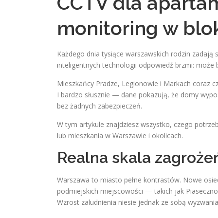
CCTV dla aparta
monitoring w blo
Każdego dnia tysiące warszawskich rodzin zadają 
inteligentnych technologii odpowiedź brzmi: może b
Mieszkańcy Pradze, Legionowie i Markach coraz cz
I bardzo słusznie — dane pokazują, że domy wypo
bez żadnych zabezpieczeń.
W tym artykule znajdziesz wszystko, czego potrz
lub mieszkania w Warszawie i okolicach.
Realna skala zagroż
Warszawa to miasto pełne kontrastów. Nowe osied
podmiejskich miejscowości — takich jak Piasecz
Wzrost zaludnienia niesie jednak ze sobą wyzwan