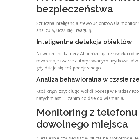
bezpieczeństwa
Sztuczna inteligencja zrewolucjonizowała monitor
analizują, uczą się i reagują.
Inteligentna detekcja obiektów
Nowoczesne kamery AI odróżniają człowieka od 
rozpoznaje twarze autoryzowanych użytkowników i 
gdy dzieje się coś podejrzanego.
Analiza behawioralna w czasie r
Ktoś krąży zbyt długo wokół posesji w Pradze? Kto
natychmiast — zanim dojdzie do włamania.
Monitoring z telefonu
dowolnego miejsca
Niezależnie czy siedzisz w biurze na Mokotowie, je