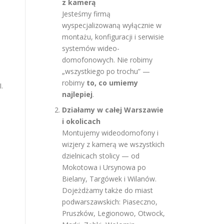
z kamerą
Jesteśmy firmą
wyspecjalizowaną wyłącznie w
montażu, konfiguracji i serwisie
systemów wideo-
domofonowych. Nie robimy
„wszystkiego po trochu” —
robimy
to, co umiemy
.
najlepiej
.
Działamy w całej Warszawie
i okolicach
Montujemy wideodomofony i
wizjery z kamerą we wszystkich
dzielnicach stolicy — od
Mokotowa i Ursynowa po
Bielany, Targówek i Wilanów.
Dojeżdżamy także do miast
podwarszawskich: Piaseczno,
Pruszków, Legionowo, Otwock,