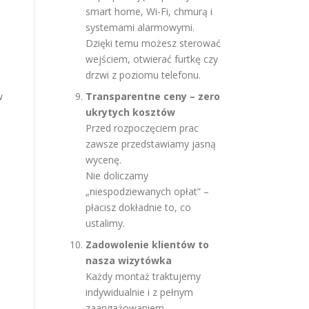
smart home, Wi-Fi, chmurą i
systemami alarmowymi.
Dzięki temu możesz sterować
wejściem, otwierać furtkę czy
drzwi z poziomu telefonu.
w
Transparentne ceny – zero
ukrytych kosztów
Przed rozpoczęciem prac
zawsze przedstawiamy jasną
wycenę.
Nie doliczamy
„niespodziewanych opłat” –
płacisz dokładnie to, co
ustalimy.
Zadowolenie klientów to
nasza wizytówka
Każdy montaż traktujemy
indywidualnie i z pełnym
zaangażowaniem.