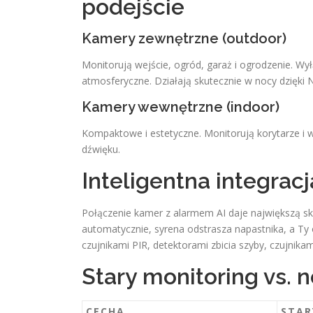
podejście
Kamery zewnętrzne (outdoor)
Monitorują wejście, ogród, garaż i ogrodzenie. Wy
atmosferyczne. Działają skutecznie w nocy dzięki Nig
Kamery wewnętrzne (indoor)
Kompaktowe i estetyczne. Monitorują korytarze i w
dźwięku.
Inteligentna integra
Połączenie kamer z alarmem AI daje największą sk
automatycznie, syrena odstrasza napastnika, a Ty
czujnikami PIR, detektorami zbicia szyby, czujnik
Stary monitoring vs.
CECHA
STAR