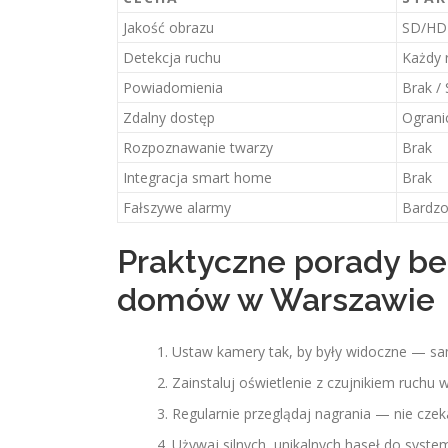
Jakość obrazu
SD/HD
Detekcja ruchu
Każdy 
Powiadomienia
Brak /
Zdalny dostęp
Ograni
Rozpoznawanie twarzy
Brak
Integracja smart home
Brak
Fałszywe alarmy
Bardzo
Praktyczne porady be
domów w Warszawie
Ustaw kamery tak, by były widoczne — s
Zainstaluj oświetlenie z czujnikiem ruchu 
Regularnie przeglądaj nagrania — nie czek
Używaj silnych, unikalnych haseł do systemu