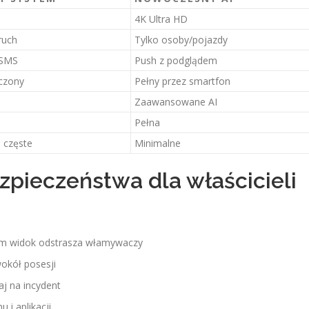
4K Ultra HD
ruch
Tylko osoby/pojazdy
 SMS
Push z podglądem
czony
Pełny przez smartfon
Zaawansowane AI
Pełna
 częste
Minimalne
zpieczeństwa dla właścicieli
am widok odstrasza włamywaczy
wokół posesji
aj na incydent
 i aplikacji