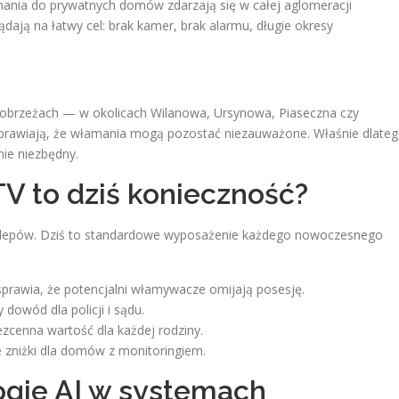
mania do prywatnych domów zdarzają się w całej aglomeracji
dają na łatwy cel: brak kamer, brak alarmu, długie okresy
 obrzeżach — w okolicach Wilanowa, Ursynowa, Piaseczna czy
 sprawiają, że włamania mogą pozostać niezauważone. Właśnie dlate
nie niezbędny.
 to dziś konieczność?
klepów. Dziś to standardowe wyposażenie każdego nowoczesnego
rawia, że potencjalni włamywacze omijają posesję.
dowód dla policji i sądu.
cenna wartość dla każdej rodziny.
e zniżki dla domów z monitoringiem.
gie AI w systemach