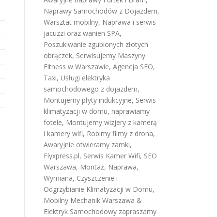
Naprawy Samochodów z Dojazdem
,
Warsztat mobilny
,
Naprawa i serwis
jacuzzi oraz wanien SPA
,
Poszukiwanie zgubionych złotych
obrączek
,
Serwisujemy Maszyny
Fitness w Warszawie
,
Agencja SEO
,
Taxi
,
Usługi elektryka
samochodowego z dojazdem
,
Montujemy płyty indukcyjne
,
Serwis
klimatyzacji w domu
,
naprawiamy
fotele
,
Montujemy wizjery z kamerą
i kamery wifi
,
Robimy filmy z drona
,
Awaryjnie otwieramy zamki
,
Flyxpress.pl
,
Serwis Kamer Wifi
,
SEO
Warszawa
,
Montaż, Naprawa,
Wymiana, Czyszczenie i
Odgrzybianie Klimatyzacji w Domu
,
Mobilny Mechanik Warszawa &
Elektryk Samochodowy
zapraszamy