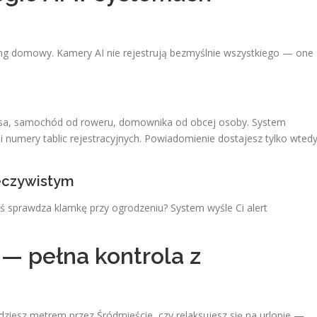
ing domowy. Kamery AI nie rejestrują bezmyślnie wszystkiego — one
psa, samochód od roweru, domownika od obcej osoby. System
numery tablic rejestracyjnych. Powiadomienie dostajesz tylko wtedy
zeczywistym
ś sprawdza klamkę przy ogrodzeniu? System wyśle Ci alert
 — pełna kontrola z
dziesz metrem przez Śródmieście, czy relaksujesz się na urlopie —