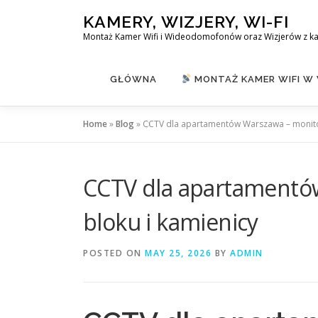
Skip
KAMERY, WIZJERY, WI-FI
to
Montaż Kamer Wifi i Wideodomofonów oraz Wizjerów z k
content
GŁÓWNA
MONTAŻ KAMER WIFI W
Home
»
Blog
»
CCTV dla apartamentów Warszawa – monitor
CCTV dla apartamentó
bloku i kamienicy
POSTED ON
MAY 25, 2026
BY
ADMIN