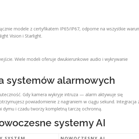
łącznie modele z certyfikatem IP65/IP67, odporne na wszystkie warun
ht Vision i Starlight.
ejście. Wiele modeli oferuje dwukierunkowe audio i wykrywanie
cja systemów alarmowych
uteczność. Gdy kamera wykryje intruza — alarm aktywuje się
 otrzymujesz powiadomienie z nagraniem w ciągu sekund. Integracja 
ami dymu i czadu tworzy kompletną tarczę ochronną.
 nowoczesne systemy AI
Y SYSTEM
NOWOCZESNY AI