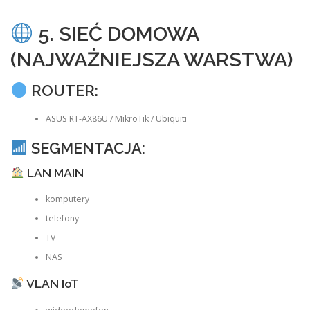
5. SIEĆ DOMOWA
(NAJWAŻNIEJSZA WARSTWA)
ROUTER:
ASUS RT-AX86U / MikroTik / Ubiquiti
SEGMENTACJA:
LAN MAIN
komputery
telefony
TV
NAS
VLAN IoT