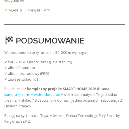
wszystko w:
VLAN IoT + firewall + VPN
PODSUMOWANIE
Wideodomofon przy furtce na 50–200 m wymaga:
✔ WiFi 2.4 GHz (krótki zasięg, ale stabilny)
✔ albo AP outdoor
✔ albo most radiowy (PRO)
✔ zawsze izolacji IoT
Poniżej masz
kompletny projekt SMART HOME 2026
(brama +
kamera + alarm + wideodomofon
+ sieć + automatyka). To jest układ
„realnej instalacji” stosowany w domach jednorodzinnych, rezydencjach
i małych firmach.
Bazuję na systemach: Tuya, Hikvision, Dahua Technology, Eufy Security,
Ring oraz EZVIZ.