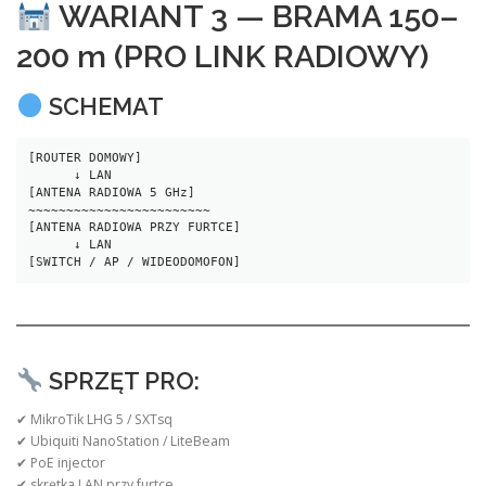
WARIANT 3 — BRAMA 150–
200 m (PRO LINK RADIOWY)
SCHEMAT
[ROUTER DOMOWY]
      ↓ LAN
[ANTENA RADIOWA 5 GHz]
~~~~~~~~~~~~~~~~~~~~~~~~
[ANTENA RADIOWA PRZY FURTCE]
      ↓ LAN
[SWITCH / AP / WIDEODOMOFON]
SPRZĘT PRO:
✔ MikroTik LHG 5 / SXTsq
✔ Ubiquiti NanoStation / LiteBeam
✔ PoE injector
✔ skrętka LAN przy furtce