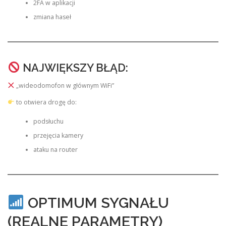
2FA w aplikacji
zmiana haseł
NAJWIĘKSZY BŁĄD:
„wideodomofon w głównym WiFi”
to otwiera drogę do:
podsłuchu
przejęcia kamery
ataku na router
OPTIMUM SYGNAŁU
(REALNE PARAMETRY)