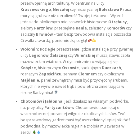
przedwojenną architekturą. W centrum na ulicy
Kraszewskiego
,
Niecałej
czy historycznej
Bolesława Prusa
,
mury są grubsze niż cierpliwość Twojej teściowej. Wyjedź
jednak do okolicznych miejscowości: historyczne
Otrębusy
,
zielony
Parzniew
, przepiękne
Kanie
, zalesiony
Komorów
czy
zaciszny
Brwinów
– tam bezprzewodowa instalacja oszczędzi
Ci walki z twardą, poniemiecką cegłą!
Wołomin:
Rozległe przestrzenie, gdzie instalacje przy gwarnej
ulicy
Legionów
,
Żelaznej
czy
Wileńskiej
muszą stawić czoła
mazowieckim wiatrom. W dynamicznie rozwijającej się
Kobyłce
, historycznym
Ossowie
, spokojnych
Duczkach
,
rosnącym
Zagościńcu
, sennym
Ciemnem
czy okolicznym
Majdanie
, panel zewnętrzny musi być przykręcony śrubami,
których nie wyrwie nawet trąba powietrzna zmierzająca w
stronę Radzymina!
Chotomów i Jabłonna:
Jeśli działasz na własnym podwórku,
np. przy ulicy
Partyzantów
w Chotomowie, pamiętaj o
wszechobecnej, porannej wilgoci z okolicznych lasów. Twój
bezprzewodowy gadżet musi być uszczelniony lepiej niż łódź
podwodna, by mazowiecka mgła nie zrobiła mu zwarcia w
sercu!