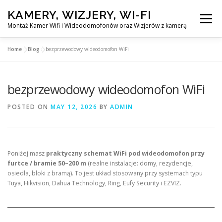
Skip
KAMERY, WIZJERY, WI-FI
to
Menu
content
Montaż Kamer Wifi i Wideodomofonów oraz Wizjerów z kamerą
Home
»
Blog
»
bezprzewodowy wideodomofon WiFi
GŁÓWNA
MONTAŻ KAMER WIFI W WARSZAWA
bezprzewodowy wideodomofon WiFi
MONTAŻ WIDEDOMOFONÓW
POSTED ON
MAY 12, 2026
BY
ADMIN
MONTAŻU WIZJERÓW Z KAMERĄ
BLOG
Poniżej masz
praktyczny schemat WiFi pod wideodomofon przy
EN
furtce / bramie 50–200 m
(realne instalacje: domy, rezydencje,
KONTAKT
osiedla, bloki z bramą). To jest układ stosowany przy systemach typu
Tuya, Hikvision, Dahua Technology, Ring, Eufy Security i EZVIZ.