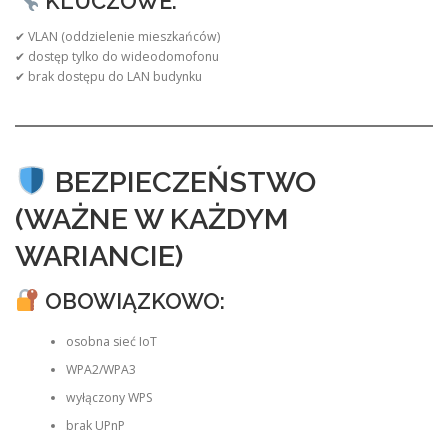
KLUCZOWE:
✔ VLAN (oddzielenie mieszkańców)
✔ dostęp tylko do wideodomofonu
✔ brak dostępu do LAN budynku
BEZPIECZEŃSTWO
(WAŻNE W KAŻDYM
WARIANCIE)
OBOWIĄZKOWO:
osobna sieć IoT
WPA2/WPA3
wyłączony WPS
brak UPnP