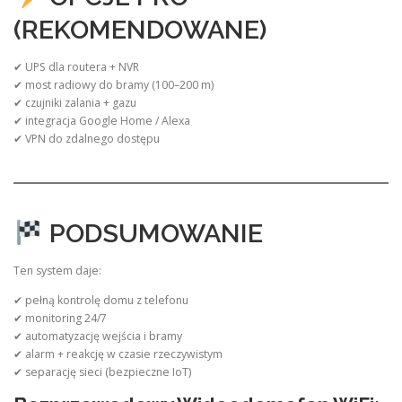
(REKOMENDOWANE)
✔ UPS dla routera + NVR
✔ most radiowy do bramy (100–200 m)
✔ czujniki zalania + gazu
✔ integracja Google Home / Alexa
✔ VPN do zdalnego dostępu
PODSUMOWANIE
Ten system daje:
✔ pełną kontrolę domu z telefonu
✔ monitoring 24/7
✔ automatyzację wejścia i bramy
✔ alarm + reakcję w czasie rzeczywistym
✔ separację sieci (bezpieczne IoT)