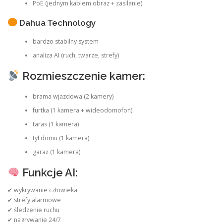
PoE (jednym kablem obraz + zasilanie)
Dahua Technology
bardzo stabilny system
analiza AI (ruch, twarze, strefy)
Rozmieszczenie kamer:
brama wjazdowa (2 kamery)
furtka (1 kamera + wideodomofon)
taras (1 kamera)
tył domu (1 kamera)
garaż (1 kamera)
Funkcje AI:
✔ wykrywanie człowieka
✔ strefy alarmowe
✔ śledzenie ruchu
✔ nagrywanie 24/7