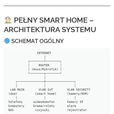
PEŁNY SMART HOME –
ARCHITEKTURA SYSTEMU
SCHEMAT OGÓLNY
                 INTERNET
                     │
            ┌────────┴────────┐
            │     ROUTER      │
            │ (Asus/MikroTik) │
            └────────┬────────┘
                     │
     ┌───────────────┼────────────────┐
     │               │                │
  LAN MAIN        VLAN IoT        VLAN SECURITY
 (dom)          (smart home)      (kamery/NVR)
     │               │                │
 telefony      wideodomofon       kamery IP
 komputery     brama/rolety       alarm
 NAS            czujniki          rejestrator