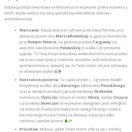
Instalacja bezprzewodowa na Mazowszu to wyzwanie godne inżyniera z
NASA. Każda okolica ma swój specyficzny mikroklimat radiowy i
architektoniczny:
Warszawa:
Nasza stolica to cyfrowe pole bitwy! Montaż przy
tętniącej życiem ulicy
Marszałkowskiej
, w gąszczu biurowców
przy
Nowym Świecie
, na gwarnej praskiej
Targowej
czy
wiecznie zakorkowanej
Puławskiej
to walka o przetrwanie
sygnału. Tu Twój bezprzewodowy wideodomofon musi przebić
się przez szum tysięcy routerów sąsiadów. Jeśli mieszkasz w
apartamentowcu, upewnij się, że Twój router nie jest schowany
w ołowianym sejfie!
Konstancin-Jeziorna:
Tu rządzi prestiż i… ogromne działki!
Rezydencje wzdłuż ulicy
Batorego
, luksusowej
Piłsudskiego
oraz w sielskich wioskach jak uzdrowiskowy
Skolimów
,
malownicze
Chyliczki
, tonące w zieleni
Obory
, sielska
Ciszyca
czy urokliwy
Słomczyn
, to wyzwanie zasięgowe. Jeśli odległość
od domu do bramy jest większa niż zasięg Twojego routera,
bez mocnego Access Pointa na elewacji zobaczysz tylko
ciemność zamiast kuriera!
Pruszków:
Miejsce, gdzie Smart Home zderza się z solidną,