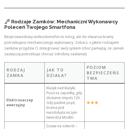
Rodzaje Zamków: Mechaniczni Wykonawcy
Poleceń Twojego Smartfona
Bezprzewodowy wideodomofon to mózg, ale do otwarcia bramy
potrzebujesz mechanicznego wykonawcy. Zobacz, z jakimi rodzajami
zamków przyjdzie Ci zintegrować swój system (choć pamiętaj, że zamek
zazwyczaj potrzebuje chociaż odrobiny zasilania!):
POZIOM
RODZAJ
JAK TO
BEZPIECZEŃS
ZAMKA
DZIAŁA?
TWA
Klasyk nad klasyki.
Puszcza zapadkę, gdy
dostanie impuls 12V.
Elektrozaczep
Gdy padnie prąd,
awersyjny
brama jest
niezdobyta niczym
twierdza Modlin.
Działa na odwrót –