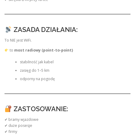
ZASADA DZIAŁANIA:
To NIE jest WiFi.
to
most radiowy (point-to-point)
stabilność jak kabel
zasięg do 1–5 km
odporny na pogodę
ZASTOSOWANIE:
✔ bramy wjazdowe
✔ duże posesje
✔ firmy