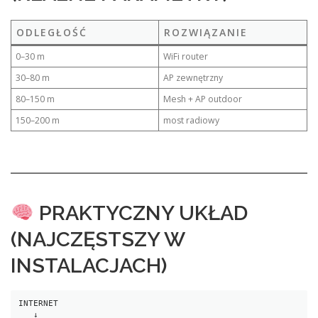
ODLEGŁOŚĆ
ROZWIĄZANIE
0–30 m
WiFi router
30–80 m
AP zewnętrzny
80–150 m
Mesh + AP outdoor
150–200 m
most radiowy
PRAKTYCZNY UKŁAD
(NAJCZĘSTSZY W
INSTALACJACH)
INTERNET
   ↓