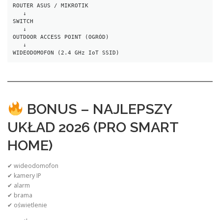
ROUTER ASUS / MIKROTIK
   ↓
SWITCH
   ↓
OUTDOOR ACCESS POINT (OGRÓD)
   ↓
WIDEODOMOFON (2.4 GHz IoT SSID)
BONUS – NAJLEPSZY
UKŁAD 2026 (PRO SMART
HOME)
✔ wideodomofon
✔ kamery IP
✔ alarm
✔ brama
✔ oświetlenie