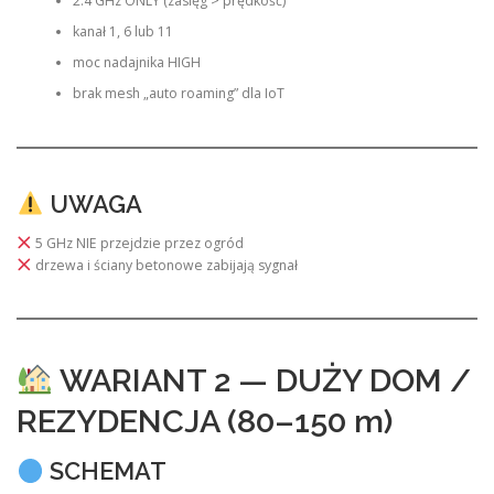
2.4 GHz ONLY (zasięg > prędkość)
kanał 1, 6 lub 11
moc nadajnika HIGH
brak mesh „auto roaming” dla IoT
UWAGA
5 GHz NIE przejdzie przez ogród
drzewa i ściany betonowe zabijają sygnał
WARIANT 2 — DUŻY DOM /
REZYDENCJA (80–150 m)
SCHEMAT