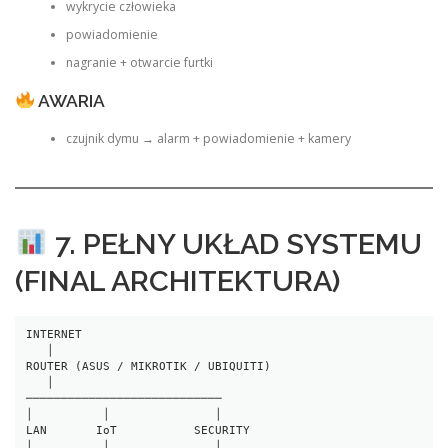
wykrycie człowieka
powiadomienie
nagranie + otwarcie furtki
AWARIA
czujnik dymu → alarm + powiadomienie + kamery
7. PEŁNY UKŁAD SYSTEMU
(FINAL ARCHITEKTURA)
INTERNET
   │
ROUTER (ASUS / MIKROTIK / UBIQUITI)
   │
────────────────────────────
│          │               │
LAN       IoT           SECURITY
│          │               │