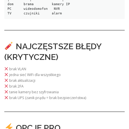
dom     brama         kamery IP
PC      wideodomofon   NVR
TV      czujniki      alarm
NAJCZĘSTSZE BŁĘDY
(KRYTYCZNE)
brak VLAN
jedna sieć WiFi dla wszystkiego
brak aktualizacji
brak 2FA
tanie kamery bez szyfrowania
brak UPS (zanik prądu = brak bezpieczeństwa)
OPCJE PRO