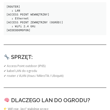
[ROUTER]
   ↓ LAN
[ACCESS POINT WEWNĘTRZNY]
   ↓ Ethernet
[ACCESS POINT ZEWNĘTRZNY (OGRÓD)]
   ↓ WiFi 2.4 GHz
[WIDEODOMOFON]
SPRZĘT:
✔ Access Point outdoor (IP65)
✔ kabel LAN do ogrodu
✔ router z VLAN (Asus / MikroTik / Ubiquiti)
DLACZEGO LAN DO OGRODU?
WiFi nie „leci” stabilnie przez: