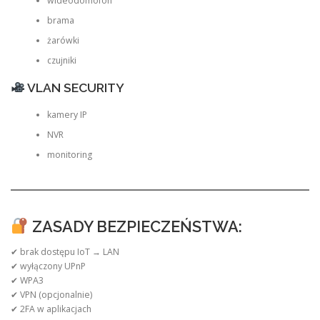
wideodomofon
brama
żarówki
czujniki
VLAN SECURITY
kamery IP
NVR
monitoring
ZASADY BEZPIECZEŃSTWA:
✔ brak dostępu IoT → LAN
✔ wyłączony UPnP
✔ WPA3
✔ VPN (opcjonalnie)
✔ 2FA w aplikacjach