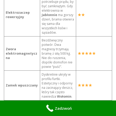
potrzebuje prądu, by
być zamkniętym. Gdy
elektrownia w
Elektrozaczep
Jabłonnie
ma gorszy
rewersyjny
dzień, brama otwiera
się sama dla
wszystkich lisów i
sąsiadów.
Bezdźwięczny
potwór. Dwa
Zwora
magnesy trzymają
elektromagnetycz
bramę z siłą 500 kg.
na
Nie do ruszenia,
dopóki domofon nie
powie “puść”.
Dyskretnie ukryty w
profilu furtki.
Estetyczny i odporny
Zamek wpuszczany
na zacinający deszcz,
który tak często
nawiedza
Wołomin
.
Wielka puszka
Zadzwoń
montowana od
wewnątrz. Wygląda
Zamek