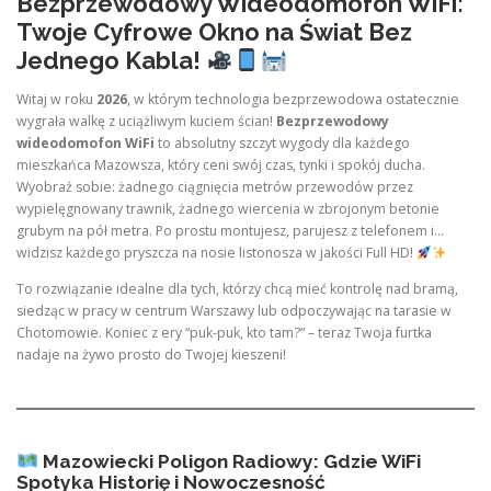
Bezprzewodowy Wideodomofon WiFi:
Twoje Cyfrowe Okno na Świat Bez
Jednego Kabla!
Witaj w roku
2026
, w którym technologia bezprzewodowa ostatecznie
wygrała walkę z uciążliwym kuciem ścian!
Bezprzewodowy
wideodomofon WiFi
to absolutny szczyt wygody dla każdego
mieszkańca Mazowsza, który ceni swój czas, tynki i spokój ducha.
Wyobraź sobie: żadnego ciągnięcia metrów przewodów przez
wypielęgnowany trawnik, żadnego wiercenia w zbrojonym betonie
grubym na pół metra. Po prostu montujesz, parujesz z telefonem i…
widzisz każdego pryszcza na nosie listonosza w jakości Full HD!
To rozwiązanie idealne dla tych, którzy chcą mieć kontrolę nad bramą,
siedząc w pracy w centrum Warszawy lub odpoczywając na tarasie w
Chotomowie. Koniec z ery “puk-puk, kto tam?” – teraz Twoja furtka
nadaje na żywo prosto do Twojej kieszeni!
Mazowiecki Poligon Radiowy: Gdzie WiFi
Spotyka Historię i Nowoczesność