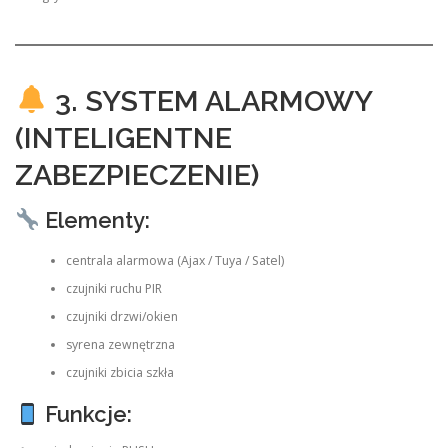
3. SYSTEM ALARMOWY
(INTELIGENTNE
ZABEZPIECZENIE)
Elementy:
centrala alarmowa (Ajax / Tuya / Satel)
czujniki ruchu PIR
czujniki drzwi/okien
syrena zewnętrzna
czujniki zbicia szkła
Funkcje: