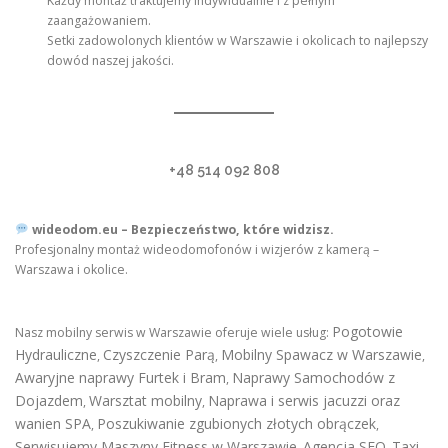
Każdy montaż traktujemy indywidualnie i z pełnym
zaangażowaniem.
Setki zadowolonych klientów w Warszawie i okolicach to najlepszy
dowód naszej jakości.
+48 514 092 808
wideodom.eu – Bezpieczeństwo, które widzisz.
Profesjonalny montaż wideodomofonów i wizjerów z kamerą –
Warszawa i okolice.
Pogotowie
Nasz mobilny serwis w Warszawie oferuje wiele usług:
Hydrauliczne
Czyszczenie Parą
Mobilny Spawacz w Warszawie
,
,
,
Awaryjne naprawy Furtek i Bram
Naprawy Samochodów z
,
Dojazdem
Warsztat mobilny
Naprawa i serwis jacuzzi oraz
,
,
wanien SPA
Poszukiwanie zgubionych złotych obrączek
,
,
Serwisujemy Maszyny Fitness w Warszawie
Agencja SEO
Taxi
,
,
,