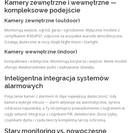
Kamery zewnętrzne i wewnętrzne —
kompleksowe podejście
Kamery zewnętrzne (outdoor)
Monitorują wejście, ogród, garaż i ogrodzenie. Wyłącznie modele z
certyfikatem IP65/IP67, odporne na wszystkie warunki atmosferyczne.
Działają skutecznie w nocy dzięki Night Vision i Starlight.
Kamery wewnętrzne (indoor)
Kompaktowe i estetyczne. Monitorują korytarze i wejście. Wiele modeli
oferuje dwukierunkowe audio i wykrywanie dźwięku.
Inteligentna integracja systemów
alarmowych
Połączenie kamer z alarmem AI daje największą skuteczność. Gdy
kamera wykryje intruza — alarm aktywuje się automatycznie, syrena
odstrasza napastnika, a Ty otrzymujesz powiadomienie z nagraniem w
ciągu sekund. Integracja z czujnikami PIR, detektorami zbicia szyby,
czujnikami dymu i czadu tworzy kompletną tarczę ochronną.
Stary monitoring vs. nowoczesne