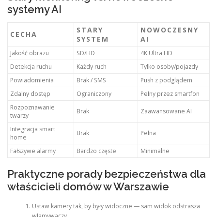
systemy AI
STARY
NOWOCZESNY
CECHA
SYSTEM
AI
Jakość obrazu
SD/HD
4K Ultra HD
Detekcja ruchu
Każdy ruch
Tylko osoby/pojazdy
Powiadomienia
Brak / SMS
Push z podglądem
Zdalny dostęp
Ograniczony
Pełny przez smartfon
Rozpoznawanie
Brak
Zaawansowane AI
twarzy
Integracja smart
Brak
Pełna
home
Fałszywe alarmy
Bardzo częste
Minimalne
Praktyczne porady bezpieczeństwa dla
właścicieli domów w Warszawie
Ustaw kamery tak, by były widoczne — sam widok odstrasza
włamywaczy