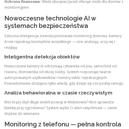
Ochrona finansowa:
Wiele ubezpieczycieli oferuje zniżki dla domów z
monitoringiem.
Nowoczesne technologie AI w
systemach bezpieczeństwa
Sztuczna inteligencja zrewolucjonizowała monitoring domowy. Kamery
AI nie rejestrują bezmyślnie wszystkiego — one analizują, uczą się i
reagują.
Inteligentna detekcja obiektów
Nowoczesne kamery AI odróżniają człowieka od psa, samochód od
roweru, domownika od obcej osoby. System rozpoznaje twarze
autoryzowanych użytkowników i numery tablic rejestracyjnych.
Powiadomienie dostajesz tylko wtedy, gdy dzieje się coś podejrzanego.
Analiza behawioralna w czasie rzeczywistym
Ktoś krąży zbyt długo wokół posesji w Mokotowie? Ktoś sprawdza
klamkę przy ogrodzeniu? System wyśle Ci alert natychmiast — zanim
dojdzie do włamania.
Monitoring z telefonu — pełna kontrola