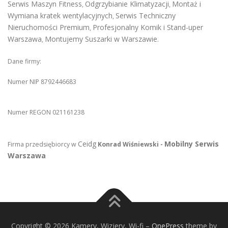
Serwis Maszyn Fitness
Odgrzybianie Klimatyzacji
Montaż i
,
,
Wymiana kratek wentylacyjnych
Serwis Techniczny
,
Nieruchomości Premium
Profesjonalny Komik i Stand-uper
,
Warszawa
Montujemy Suszarki w Warszawie
,
.
Dane firmy:
Numer NIP 8792446683
Numer REGON 021161238
Ceidg
Mobilny Serwis
Firma przedsiębiorcy w
Konrad Wiśniewski -
Warszawa
Copyright © 2026 Kamery, Wizjery, Wi-fi
–
OnePress
theme by