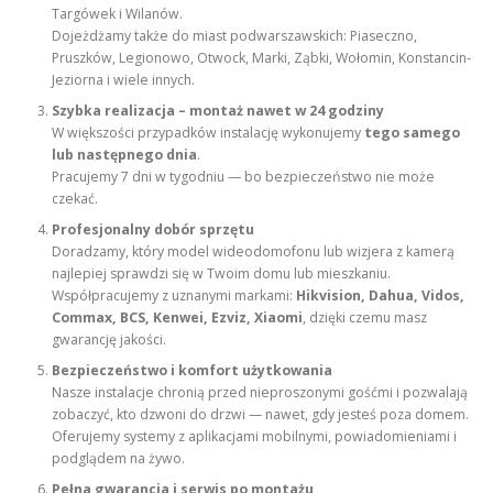
Targówek i Wilanów.
Dojeżdżamy także do miast podwarszawskich: Piaseczno,
Pruszków, Legionowo, Otwock, Marki, Ząbki, Wołomin, Konstancin-
Jeziorna i wiele innych.
Szybka realizacja – montaż nawet w 24 godziny
W większości przypadków instalację wykonujemy
tego samego
lub następnego dnia
.
Pracujemy 7 dni w tygodniu — bo bezpieczeństwo nie może
czekać.
Profesjonalny dobór sprzętu
Doradzamy, który model wideodomofonu lub wizjera z kamerą
najlepiej sprawdzi się w Twoim domu lub mieszkaniu.
Współpracujemy z uznanymi markami:
Hikvision, Dahua, Vidos,
Commax, BCS, Kenwei, Ezviz, Xiaomi
, dzięki czemu masz
gwarancję jakości.
Bezpieczeństwo i komfort użytkowania
Nasze instalacje chronią przed nieproszonymi gośćmi i pozwalają
zobaczyć, kto dzwoni do drzwi — nawet, gdy jesteś poza domem.
Oferujemy systemy z aplikacjami mobilnymi, powiadomieniami i
podglądem na żywo.
Pełna gwarancja i serwis po montażu