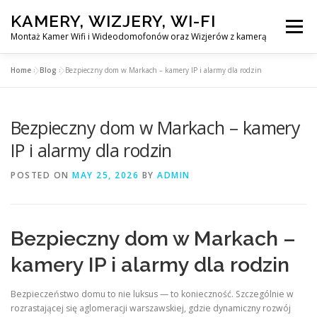
Skip
KAMERY, WIZJERY, WI-FI
to
Menu
content
Montaż Kamer Wifi i Wideodomofonów oraz Wizjerów z kamerą
Home
»
Blog
»
Bezpieczny dom w Markach – kamery IP i alarmy dla rodzin
GŁÓWNA
MONTAŻ KAMER WIFI W WARSZAWA
Bezpieczny dom w Markach – kamery
MONTAŻ WIDEDOMOFONÓW
IP i alarmy dla rodzin
POSTED ON
MAY 25, 2026
BY
ADMIN
MONTAŻU WIZJERÓW Z KAMERĄ
BLOG
EN
Bezpieczny dom w Markach –
KONTAKT
kamery IP i alarmy dla rodzin
Bezpieczeństwo domu to nie luksus — to konieczność. Szczególnie w
rozrastającej się aglomeracji warszawskiej, gdzie dynamiczny rozwój