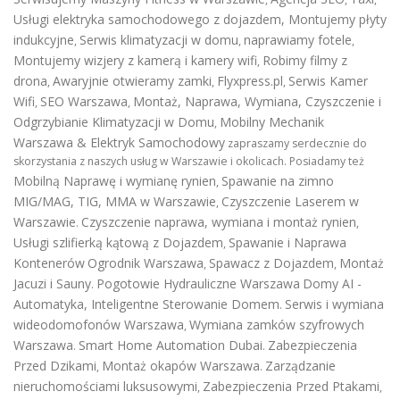
Usługi elektryka samochodowego z dojazdem
,
Montujemy płyty
indukcyjne
Serwis klimatyzacji w domu
naprawiamy fotele
,
,
,
Montujemy wizjery z kamerą i kamery wifi
Robimy filmy z
,
drona
Awaryjnie otwieramy zamki
Flyxpress.pl
Serwis Kamer
,
,
,
Wifi
SEO Warszawa
Montaż, Naprawa, Wymiana, Czyszczenie i
,
,
Odgrzybianie Klimatyzacji w Domu
Mobilny Mechanik
,
Warszawa & Elektryk Samochodowy
zapraszamy serdecznie do
skorzystania z naszych usług w Warszawie i okolicach. Posiadamy też
Mobilną Naprawę i wymianę rynien
Spawanie na zimno
,
MIG/MAG, TIG, MMA w Warszawie
Czyszczenie Laserem w
,
Warszawie
Czyszczenie naprawa, wymiana i montaż rynien
.
,
Usługi szlifierką kątową z Dojazdem
Spawanie i Naprawa
,
Kontenerów
Ogrodnik Warszawa
Spawacz z Dojazdem
Montaż
,
,
Jacuzi i Sauny
Pogotowie Hydrauliczne Warszawa
Domy AI -
.
Automatyka, Inteligentne Sterowanie Domem
Serwis i wymiana
.
wideodomofonów Warszawa
Wymiana zamków szyfrowych
,
Warszawa
Smart Home Automation Dubai
Zabezpieczenia
.
.
Przed Dzikami
Montaż okapów Warszawa
Zarządzanie
,
.
nieruchomościami luksusowymi
Zabezpieczenia Przed Ptakami
,
,