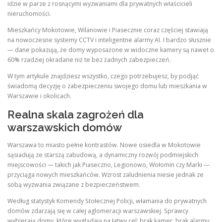
idzie w parze z rosnącymi wyzwaniami dla prywatnych właścicieli
nieruchomości.
Mieszkańcy Mokotowie, Wilanowie i Piasecznie coraz częściej stawiają
na nowoczesne systemy CCTV i inteligentne alarmy AI. I bardzo słusznie
— dane pokazują, że domy wyposażone w widoczne kamery są nawet o
60% rzadziej okradane niż te bez żadnych zabezpieczeń.
W tym artykule znajdziesz wszystko, czego potrzebujesz, by podjąć
świadomą decyzję o zabezpieczeniu swojego domu lub mieszkania w
Warszawie i okolicach.
Realna skala zagrożeń dla
warszawskich domów
Warszawa to miasto pełne kontrastów. Nowe osiedla w Mokotowie
sąsiadują ze starszą zabudową, a dynamiczny rozwój podmiejskich
miejscowości — takich jak Piaseczno, Legionowo, Wołomin czy Marki —
przyciąga nowych mieszkańców. Wzrost zaludnienia niesie jednak ze
sobą wyzwania związane z bezpieczeństwem.
Według statystyk Komendy Stołecznej Policji, włamania do prywatnych
domów zdarzają się w całej aglomeracji warszawskiej. Sprawcy
wybierają domy, które wyglądają na łatwy cel: brak kamer, brak alarmu,