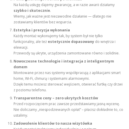
Na każdą usługę dajemy gwarancję, a w razie awarii działamy
szybko i skutecznie
.
Wiemy, jak ważne jest niezawodne działanie — dlatego nie
zostawiamy klientów bez wsparcia.
Estetyka i precyzja wykonania
Każdy montaż wykonujemy tak, by system był nie tylko
funkcjonalny, ale też
estetycznie dopasowany
do wnętrza i
elewacji.
Przewody są ukryte, urządzenia zamontowane równo i solidnie.
Nowoczesne technologie i integracja z inteligentnym
domem
Montowane przez nas systemy współpracują z aplikacjami smart
home, Wi-Fi, chmurą i systemami alarmowymi.
Dzięki temu możesz sterować wejściem, otwierać furtkę czy drzwi
z poziomu telefonu.
Transparentne ceny – zero ukrytych kosztów
Przed rozpoczęciem prac zawsze przedstawiamy jasną wycenę.
Nie doliczamy „niespodziewanych opłat” – płacisz dokładnie to, co
ustalimy.
Zadowolenie klientów to nasza wizytówka