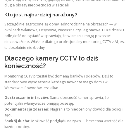
długie okresy nieobecności właścicieli.
Kto jest najbardziej narażony?
Szczególnie zagrożone są domy jednorodzinne na obrzeżach — w
okolicach Wilanowa, Ursynowa, Piaseczna czy Legionowa. Duże działki i
odległość od sąsiadów sprawiają, że włamania mogą pozostać
niezauważone. Właśnie dlatego profesjonalny monitoring CCTV z AI jest
tu absolutnie niezbędny.
Dlaczego kamery CCTV to dziś
konieczność?
Monitoring CCTV przestał być domeną banków i sklepów. Dziś to
standardowe wyposażenie każdego nowoczesnego domu w
Warszawie. Powodów jest kilka:
Odstraszanie intruzów:
Sama obecność kamer sprawia, że
potencjalni włamywacze omijają posesję.
Dokumentacja zdarzeń:
Nagrania to nieoceniony dowód dla policji i
sądu.
Spokój ducha:
Możliwość podglądu na żywo — bezcenna wartość dla
każdej rodziny.