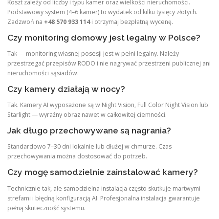
Koszt zależy od liczby i typu kamer oraz wielkości nieruchomości.
Podstawowy system (4–6 kamer) to wydatek od kilku tysięcy złotych.
Zadzwoń na
+48 570 933 114
i otrzymaj bezpłatną wycenę.
Czy monitoring domowy jest legalny w Polsce?
Tak — monitoring własnej posesji jest w pełni legalny. Należy
przestrzegać przepisów RODO i nie nagrywać przestrzeni publicznej ani
nieruchomości sąsiadów.
Czy kamery działają w nocy?
Tak. Kamery AI wyposażone są w Night Vision, Full Color Night Vision lub
Starlight — wyraźny obraz nawet w całkowitej ciemności.
Jak długo przechowywane są nagrania?
Standardowo 7–30 dni lokalnie lub dłużej w chmurze. Czas
przechowywania można dostosować do potrzeb.
Czy mogę samodzielnie zainstalować kamery?
Technicznie tak, ale samodzielna instalacja często skutkuje martwymi
strefami i błędną konfiguracją AI. Profesjonalna instalacja gwarantuje
pełną skuteczność systemu.