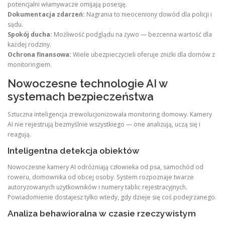
potencjalni włamywacze omijają posesję.
Dokumentacja zdarzeń:
Nagrania to nieoceniony dowód dla policji i
sądu.
Spokój ducha:
Możliwość podglądu na żywo — bezcenna wartość dla
każdej rodziny.
Ochrona finansowa:
Wiele ubezpieczycieli oferuje zniżki dla domów z
monitoringiem.
Nowoczesne technologie AI w
systemach bezpieczeństwa
Sztuczna inteligencja zrewolucjonizowała monitoring domowy. Kamery
AI nie rejestrują bezmyślnie wszystkiego — one analizują, uczą się i
reagują.
Inteligentna detekcja obiektów
Nowoczesne kamery AI odróżniają człowieka od psa, samochód od
roweru, domownika od obcej osoby. System rozpoznaje twarze
autoryzowanych użytkowników i numery tablic rejestracyjnych.
Powiadomienie dostajesz tylko wtedy, gdy dzieje się coś podejrzanego.
Analiza behawioralna w czasie rzeczywistym