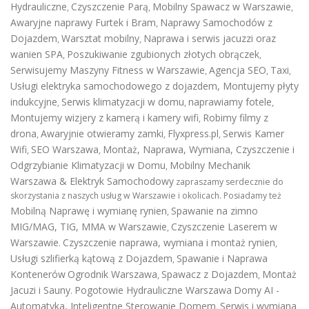
Hydrauliczne
Czyszczenie Parą
Mobilny Spawacz w Warszawie
,
,
,
Awaryjne naprawy Furtek i Bram
Naprawy Samochodów z
,
Dojazdem
Warsztat mobilny
Naprawa i serwis jacuzzi oraz
,
,
wanien SPA
Poszukiwanie zgubionych złotych obrączek
,
,
Serwisujemy Maszyny Fitness w Warszawie
Agencja SEO
Taxi
,
,
,
Usługi elektryka samochodowego z dojazdem
,
Montujemy płyty
indukcyjne
Serwis klimatyzacji w domu
naprawiamy fotele
,
,
,
Montujemy wizjery z kamerą i kamery wifi
Robimy filmy z
,
drona
Awaryjnie otwieramy zamki
Flyxpress.pl
Serwis Kamer
,
,
,
Wifi
SEO Warszawa
Montaż, Naprawa, Wymiana, Czyszczenie i
,
,
Odgrzybianie Klimatyzacji w Domu
Mobilny Mechanik
,
Warszawa & Elektryk Samochodowy
zapraszamy serdecznie do
skorzystania z naszych usług w Warszawie i okolicach. Posiadamy też
Mobilną Naprawę i wymianę rynien
Spawanie na zimno
,
MIG/MAG, TIG, MMA w Warszawie
Czyszczenie Laserem w
,
Warszawie
Czyszczenie naprawa, wymiana i montaż rynien
.
,
Usługi szlifierką kątową z Dojazdem
Spawanie i Naprawa
,
Kontenerów
Ogrodnik Warszawa
Spawacz z Dojazdem
Montaż
,
,
Jacuzi i Sauny
Pogotowie Hydrauliczne Warszawa
Domy AI -
.
Automatyka, Inteligentne Sterowanie Domem
Serwis i wymiana
.