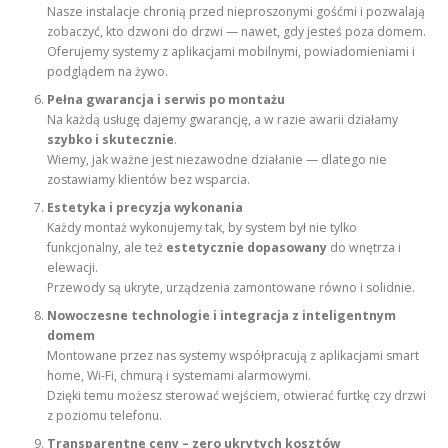
Nasze instalacje chronią przed nieproszonymi gośćmi i pozwalają
zobaczyć, kto dzwoni do drzwi — nawet, gdy jesteś poza domem.
Oferujemy systemy z aplikacjami mobilnymi, powiadomieniami i
podglądem na żywo.
Pełna gwarancja i serwis po montażu
Na każdą usługę dajemy gwarancję, a w razie awarii działamy
szybko i skutecznie
.
Wiemy, jak ważne jest niezawodne działanie — dlatego nie
zostawiamy klientów bez wsparcia.
Estetyka i precyzja wykonania
Każdy montaż wykonujemy tak, by system był nie tylko
funkcjonalny, ale też
estetycznie dopasowany
do wnętrza i
elewacji.
Przewody są ukryte, urządzenia zamontowane równo i solidnie.
Nowoczesne technologie i integracja z inteligentnym
domem
Montowane przez nas systemy współpracują z aplikacjami smart
home, Wi-Fi, chmurą i systemami alarmowymi.
Dzięki temu możesz sterować wejściem, otwierać furtkę czy drzwi
z poziomu telefonu.
Transparentne ceny – zero ukrytych kosztów