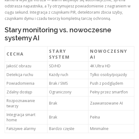
odstrasza napastnika, a Ty otrzymujesz powiadomienie z nagraniem w
ciągu sekund. Integracja z czujnikami PIR, detektorami zbicia szyby,
czujnikami dymu i czadu tworzy kompletną tarczę ochronną.
Stary monitoring vs. nowoczesne
systemy AI
STARY
NOWOCZESNY
CECHA
SYSTEM
AI
Jakość obrazu
SD/HD
4K Ultra HD
Detekcja ruchu
Każdy ruch
Tylko osoby/pojazdy
Powiadomienia
Brak / SMS
Push z podglądem
Zdalny dostęp
Ograniczony
Pełny przez smartfon
Rozpoznawanie
Brak
Zaawansowane AI
twarzy
Integracja smart
Brak
Pełna
home
Fałszywe alarmy
Bardzo częste
Minimalne