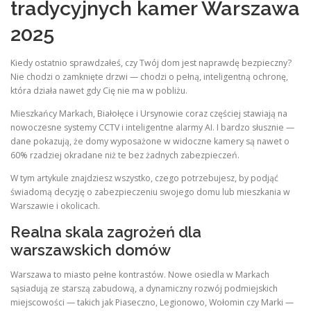
tradycyjnych kamer Warszawa
2025
Kiedy ostatnio sprawdzałeś, czy Twój dom jest naprawdę bezpieczny?
Nie chodzi o zamknięte drzwi — chodzi o pełną, inteligentną ochronę,
która działa nawet gdy Cię nie ma w pobliżu.
Mieszkańcy Markach, Białołęce i Ursynowie coraz częściej stawiają na
nowoczesne systemy CCTV i inteligentne alarmy AI. I bardzo słusznie —
dane pokazują, że domy wyposażone w widoczne kamery są nawet o
60% rzadziej okradane niż te bez żadnych zabezpieczeń.
W tym artykule znajdziesz wszystko, czego potrzebujesz, by podjąć
świadomą decyzję o zabezpieczeniu swojego domu lub mieszkania w
Warszawie i okolicach.
Realna skala zagrożeń dla
warszawskich domów
Warszawa to miasto pełne kontrastów. Nowe osiedla w Markach
sąsiadują ze starszą zabudową, a dynamiczny rozwój podmiejskich
miejscowości — takich jak Piaseczno, Legionowo, Wołomin czy Marki —