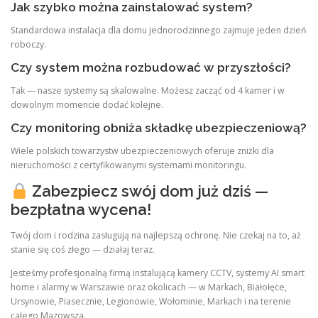
Jak szybko można zainstalować system?
Standardowa instalacja dla domu jednorodzinnego zajmuje jeden dzień
roboczy.
Czy system można rozbudować w przyszłości?
Tak — nasze systemy są skalowalne. Możesz zacząć od 4 kamer i w
dowolnym momencie dodać kolejne.
Czy monitoring obniża składkę ubezpieczeniową?
Wiele polskich towarzystw ubezpieczeniowych oferuje zniżki dla
nieruchomości z certyfikowanymi systemami monitoringu.
Zabezpiecz swój dom już dziś —
bezpłatna wycena!
Twój dom i rodzina zasługują na najlepszą ochronę. Nie czekaj na to, aż
stanie się coś złego — działaj teraz.
Jesteśmy profesjonalną firmą instalującą kamery CCTV, systemy AI smart
home i alarmy w Warszawie oraz okolicach — w Markach, Białołęce,
Ursynowie, Piasecznie, Legionowie, Wołominie, Markach i na terenie
całego Mazowsza.