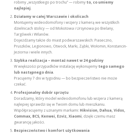
robimy „wszystkiego po trochu” — robimy
to, co umiemy
najlepiej
.
Działamy w całej Warszawie i okolicach
Montujemy wideodomofony i wizjery z kamerą we wszystkich
dzielnicach stolicy — od Mokotowa i Ursynowa po Bielany,
Targówek i Wilanów.
Dojeżdżamy także do miast podwarszawskich: Piaseczno,
Pruszków, Legionowo, Otwock, Marki, Ząbki, Wołomin, Konstancin-
Jeziorna i wiele innych.
Szybka realizacja – montaż nawet w 24 godziny
W większości przypadków instalację wykonujemy
tego samego
lub następnego dnia
.
Pracujemy 7 dni w tygodniu — bo bezpieczeństwo nie może
czekać.
Profesjonalny dobór sprzętu
Doradzamy, który model wideodomofonu lub wizjera z kamerą
najlepiej sprawdzi się w Twoim domu lub mieszkaniu.
Współpracujemy z uznanymi markami:
Hikvision, Dahua, Vidos,
Commax, BCS, Kenwei, Ezviz, Xiaomi
, dzięki czemu masz
gwarancję jakości.
Bezpieczeństwo i komfort użytkowania