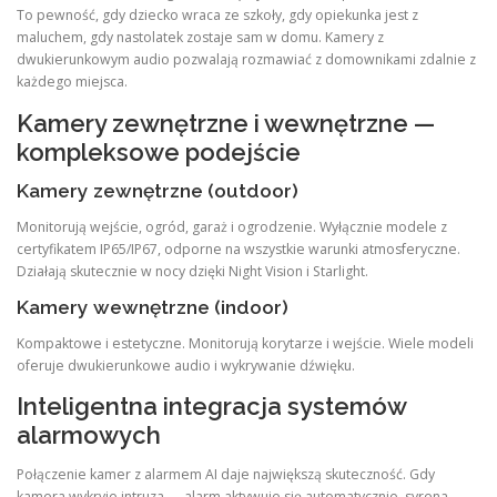
To pewność, gdy dziecko wraca ze szkoły, gdy opiekunka jest z
maluchem, gdy nastolatek zostaje sam w domu. Kamery z
dwukierunkowym audio pozwalają rozmawiać z domownikami zdalnie z
każdego miejsca.
Kamery zewnętrzne i wewnętrzne —
kompleksowe podejście
Kamery zewnętrzne (outdoor)
Monitorują wejście, ogród, garaż i ogrodzenie. Wyłącznie modele z
certyfikatem IP65/IP67, odporne na wszystkie warunki atmosferyczne.
Działają skutecznie w nocy dzięki Night Vision i Starlight.
Kamery wewnętrzne (indoor)
Kompaktowe i estetyczne. Monitorują korytarze i wejście. Wiele modeli
oferuje dwukierunkowe audio i wykrywanie dźwięku.
Inteligentna integracja systemów
alarmowych
Połączenie kamer z alarmem AI daje największą skuteczność. Gdy
kamera wykryje intruza — alarm aktywuje się automatycznie, syrena