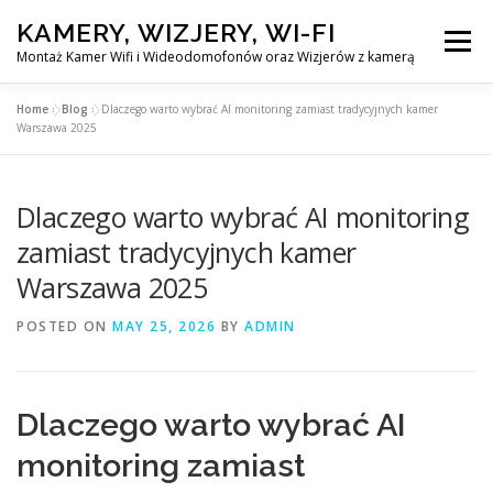
Skip
KAMERY, WIZJERY, WI-FI
to
Menu
content
Montaż Kamer Wifi i Wideodomofonów oraz Wizjerów z kamerą
Home
»
Blog
»
Dlaczego warto wybrać AI monitoring zamiast tradycyjnych kamer
GŁÓWNA
MONTAŻ KAMER WIFI W WARSZAWA
Warszawa 2025
Dlaczego warto wybrać AI monitoring
MONTAŻ WIDEDOMOFONÓW
zamiast tradycyjnych kamer
Warszawa 2025
MONTAŻU WIZJERÓW Z KAMERĄ
BLOG
POSTED ON
MAY 25, 2026
BY
ADMIN
EN
KONTAKT
Dlaczego warto wybrać AI
monitoring zamiast