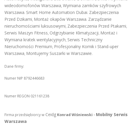
wideodomofonów Warszawa
Wymiana zamków szyfrowych
,
Warszawa
Smart Home Automation Dubai
Zabezpieczenia
.
.
Przed Dzikami
Montaż okapów Warszawa
Zarządzanie
,
.
nieruchomościami luksusowymi
Zabezpieczenia Przed Ptakami
,
,
Serwis Maszyn Fitness
Odgrzybianie Klimatyzacji
Montaż i
,
,
Wymiana kratek wentylacyjnych
Serwis Techniczny
,
Nieruchomości Premium
Profesjonalny Komik i Stand-uper
,
Warszawa
Montujemy Suszarki w Warszawie
,
.
Dane firmy:
Numer NIP 8792446683
Numer REGON 021161238
Ceidg
Mobilny Serwis
Firma przedsiębiorcy w
Konrad Wiśniewski -
Warszawa