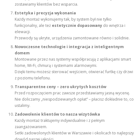
zostawiamy klientów bez wsparcia.
Estetyka i precyzja wykonania
Każdy montaż wykonujemy tak, by system był nie tylko
funkcjonalny, ale też
estetycznie dopasowany
do wnętrza i
elewacji.
Przewody są ukryte, urządzenia zamontowane równo i solidnie.
Nowoczesne technologie i integracja z inteligentnym
domem
Montowane przez nas systemy współpracują z aplikacjami smart
home, Wi-Fi, chmurą i systemami alarmowymi.
Dzięki temu możesz sterować wejściem, otwierać furtkę czy drzwi
z poziomu telefonu.
Transparentne ceny – zero ukrytych kosztów
Przed rozpoczęciem prac zawsze przedstawiamy jasną wycenę.
Nie doliczamy „niespodziewanych opłat” – płacisz dokładnie to, co
ustalimy.
Zadowolenie klientów to nasza wizytówka
Każdy montaż traktujemy indywidualnie i z pełnym
zaangażowaniem.
Setki zadowolonych klientów w Warszawie i okolicach to najlepszy
dowód naszej jakości.