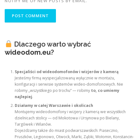
NOTIFY ME OF NEW POSTS BY EMAIL.
Dlaczego warto wybrać
wideodom.eu
?
Specjaliści od wideodomofonów i wizjerów z kamerą
Jesteśmy firmą wyspecjalizowaną wyłącznie w montażu,
konfiguracji i serwisie systemów wideo-domofonowych. Nie
robimy „wszystkiego po trochu” — robimy
to, co umiemy
najlepiej
.
Działamy w całej Warszawie i okolicach
Montujemy wideodomofony i wizjery z kamerą we wszystkich
dzielnicach stolicy — od Mokotowa i Ursynowa po Bielany,
Targówek i Wilanów.
Dojeżdżamy także do miast podwarszawskich: Piaseczno,
Pruszków, Legionowo, Otwock, Marki, Ząbki, Wołomin, Konstancin-