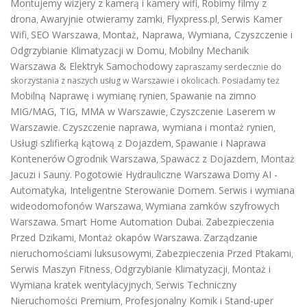
Montujemy wizjery z kamerą i kamery wifi
Robimy filmy z
,
drona
Awaryjnie otwieramy zamki
Flyxpress.pl
Serwis Kamer
,
,
,
Wifi
SEO Warszawa
Montaż, Naprawa, Wymiana, Czyszczenie i
,
,
Odgrzybianie Klimatyzacji w Domu
Mobilny Mechanik
,
Warszawa & Elektryk Samochodowy
zapraszamy serdecznie do
skorzystania z naszych usług w Warszawie i okolicach. Posiadamy też
Mobilną Naprawę i wymianę rynien
Spawanie na zimno
,
MIG/MAG, TIG, MMA w Warszawie
Czyszczenie Laserem w
,
Warszawie
Czyszczenie naprawa, wymiana i montaż rynien
.
,
Usługi szlifierką kątową z Dojazdem
Spawanie i Naprawa
,
Kontenerów
Ogrodnik Warszawa
Spawacz z Dojazdem
Montaż
,
,
Jacuzi i Sauny
Pogotowie Hydrauliczne Warszawa
Domy AI -
.
Automatyka, Inteligentne Sterowanie Domem
Serwis i wymiana
.
wideodomofonów Warszawa
Wymiana zamków szyfrowych
,
Warszawa
Smart Home Automation Dubai
Zabezpieczenia
.
.
Przed Dzikami
Montaż okapów Warszawa
Zarządzanie
,
.
nieruchomościami luksusowymi
Zabezpieczenia Przed Ptakami
,
,
Serwis Maszyn Fitness
Odgrzybianie Klimatyzacji
Montaż i
,
,
Wymiana kratek wentylacyjnych
Serwis Techniczny
,
Nieruchomości Premium
Profesjonalny Komik i Stand-uper
,