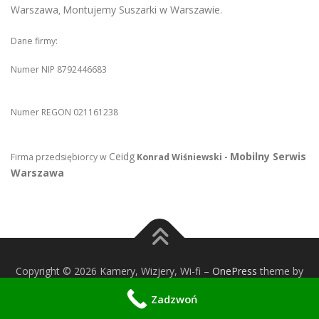
Warszawa
Montujemy Suszarki w Warszawie
,
.
Dane firmy:
Numer NIP 8792446683
Numer REGON 021161238
Ceidg
Mobilny Serwis
Firma przedsiębiorcy w
Konrad Wiśniewski -
Warszawa
Copyright © 2026 Kamery, Wizjery, Wi-fi
–
OnePress
theme by
FameThemes
Zadzwoń