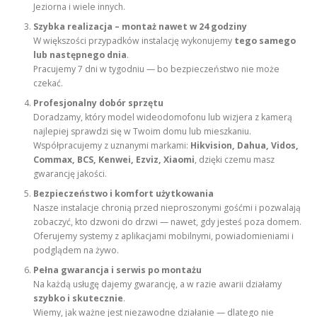
Jeziorna i wiele innych.
Szybka realizacja – montaż nawet w 24 godziny
W większości przypadków instalację wykonujemy
tego samego
lub następnego dnia
.
Pracujemy 7 dni w tygodniu — bo bezpieczeństwo nie może
czekać.
Profesjonalny dobór sprzętu
Doradzamy, który model wideodomofonu lub wizjera z kamerą
najlepiej sprawdzi się w Twoim domu lub mieszkaniu.
Współpracujemy z uznanymi markami:
Hikvision, Dahua, Vidos,
Commax, BCS, Kenwei, Ezviz, Xiaomi
, dzięki czemu masz
gwarancję jakości.
Bezpieczeństwo i komfort użytkowania
Nasze instalacje chronią przed nieproszonymi gośćmi i pozwalają
zobaczyć, kto dzwoni do drzwi — nawet, gdy jesteś poza domem.
Oferujemy systemy z aplikacjami mobilnymi, powiadomieniami i
podglądem na żywo.
Pełna gwarancja i serwis po montażu
Na każdą usługę dajemy gwarancję, a w razie awarii działamy
szybko i skutecznie
.
Wiemy, jak ważne jest niezawodne działanie — dlatego nie