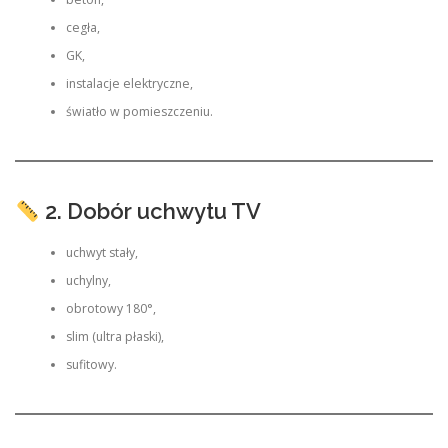
cegła,
GK,
instalacje elektryczne,
światło w pomieszczeniu.
2. Dobór uchwytu TV
uchwyt stały,
uchylny,
obrotowy 180°,
slim (ultra płaski),
sufitowy.