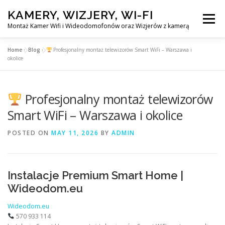
Skip
KAMERY, WIZJERY, WI-FI
to
Menu
content
Montaż Kamer Wifi i Wideodomofonów oraz Wizjerów z kamerą
Home
»
Blog
»
Profesjonalny montaż telewizorów Smart WiFi – Warszawa i
GŁÓWNA
MONTAŻ KAMER WIFI W WARSZAWA
okolice
MONTAŻ WIDEDOMOFONÓW
Profesjonalny montaż telewizorów
Smart WiFi – Warszawa i okolice
MONTAŻU WIZJERÓW Z KAMERĄ
BLOG
POSTED ON
MAY 11, 2026
BY
ADMIN
EN
KONTAKT
Instalacje Premium Smart Home |
Wideodom.eu
Wideodom.eu
570 933 114