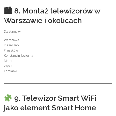
🏙 8. Montaż telewizorów w
Warszawie i okolicach
Działamy w:
Warszawa
Piaseczno
Pruszków
Konstancin-Jeziorna
Marki
Ząbki
Łomianki
9. Telewizor Smart WiFi
jako element Smart Home