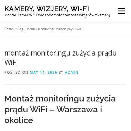
Skip
KAMERY, WIZJERY, WI-FI
to
Menu
content
Montaż Kamer Wifi i Wideodomofonów oraz Wizjerów z kamerą
Home
»
Blog
»
montaż monitoringu zużycia prądu WiFi
GŁÓWNA
MONTAŻ KAMER WIFI W WARSZAWA
montaż monitoringu zużycia prądu
MONTAŻ WIDEDOMOFONÓW
WiFi
POSTED ON
MAY 11, 2026
BY
ADMIN
MONTAŻU WIZJERÓW Z KAMERĄ
BLOG
PL
Montaż monitoringu zużycia
KONTAKT
prądu WiFi – Warszawa i
okolice