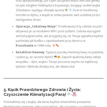
octu spirytusowego, po czym zaczynasz kręcić nim nad głową
niczym śmigłem helikoptera bojowego, biegając wokół wujka
Zdzisława i wydając dźwięki syreny!
Ocet to bezlitosny
morderca dymu, a wujek w szoku pewnie sam ucieknie przez
inteligentne drzwi.
Operacja „Cebulowy Ninja”:
Przekrawasz trzy cebule na pół i
ukrywasz je za modułem WiFi i pod szafami. Cebula wyciągnie
smród papierosów, ale przygotuj się, że Twoja sypialnia będzie
pachniała jak budka z zapiekankami przy dworcu w
Pruszkowie
w 1998 roku.
Kataklizm Kawowy:
Sypiesz paczkę mielonej kawy na patelnię
i palisz ją, aż zacznie dymić!
Zapach spalonej kawy zabije
wszystko – dym, wujka i Twoje poczucie węchu na najbliższy
tydzień. Metoda drastyczna, ale skuteczna!
5. Kącik Prawdziwego Zdrowia i Życia:
Czyszczenie Klimatyzacji Parą!
Pośmialiśmy się z wujka, ale teraz będzie śmiertelnie poważnie.
Monitorujesz energię, żeby oszczędzać, ale czy wiesz, co wdychasz