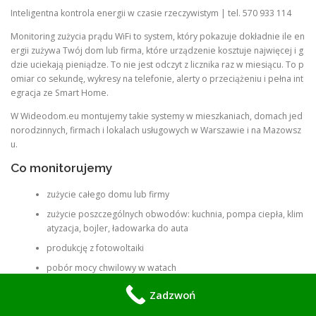
Inteligentna kontrola energii w czasie rzeczywistym | tel. 570 933 114
Monitoring zużycia prądu WiFi to system, który pokazuje dokładnie ile en
ergii zużywa Twój dom lub firma, które urządzenie kosztuje najwięcej i g
dzie uciekają pieniądze. To nie jest odczyt z licznika raz w miesiącu. To p
omiar co sekundę, wykresy na telefonie, alerty o przeciążeniu i pełna int
egracja ze Smart Home.
W Wideodom.eu montujemy takie systemy w mieszkaniach, domach jed
norodzinnych, firmach i lokalach usługowych w Warszawie i na Mazowsz
u.
Co monitorujemy
zużycie całego domu lub firmy
zużycie poszczególnych obwodów: kuchnia, pompa ciepła, klim
atyzacja, bojler, ładowarka do auta
produkcję z fotowoltaiki
pobór mocy chwilowy w watach
energię dzienną, tygodniową, miesięczną w kWh
Zadzwoń
koszt w złotówkach według taryfy G11, G12, G12w