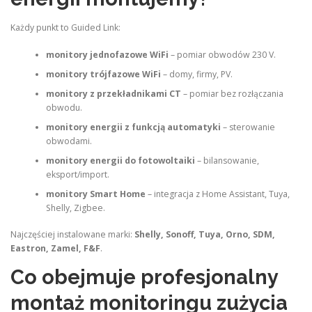
Każdy punkt to Guided Link:
monitory jednofazowe WiFi
– pomiar obwodów 230 V.
monitory trójfazowe WiFi
– domy, firmy, PV.
monitory z przekładnikami CT
– pomiar bez rozłączania
obwodu.
monitory energii z funkcją automatyki
– sterowanie
obwodami.
monitory energii do fotowoltaiki
– bilansowanie,
eksport/import.
monitory Smart Home
– integracja z Home Assistant, Tuya,
Shelly, Zigbee.
Najczęściej instalowane marki:
Shelly, Sonoff, Tuya, Orno, SDM,
Eastron, Zamel, F&F
.
Co obejmuje profesjonalny
montaż monitoringu zużycia