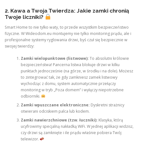
2. Kawa a Twoja Twierdza: Jakie zamki chronią
Twoje liczniki?
Smart Home to nie tylko waty, to przede wszystkim bezpieczeństwo
fizyczne. W Wideodom.eu montujemy nie tylko monitoring prądu, ale i
profesjonalne systemy ryglowania drzwi, byś czuł się bezpiecznie w
swojej twierdzy:
Zamki wielopunktowe (listwowe):
To absolutni królowie
bezpieczeństwa! Pancerna listwa blokuje drzwi w kilku
punktach jednocześnie (na górze, w środku i na dole). Możesz
to zintegrować tak, że gdy zamkniesz zamek listwowy
wychodząc z domu, system automatycznie przełączy
monitoring w tryb „Poza domem” i wyłączy niepotrzebne
odbiorniki.
Zamki wpuszczane elektroniczne:
Dyskretni strażnicy
otwierani odciskiem palca lub kodem.
Zamki nawierzchniowe (tzw. łuczniki):
Klasyka, którą
ucyfrowimy specjalną nakładką WiFi. W jednej aplikacji widzisz,
czy drzwi są zamknięte i ile prądu właśnie pobiera Twój
telewizor.