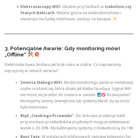
Elektrozaczepy WiFi:
Idealne przy furtkach w
Izabelinie czy
Starych Babicach
. Widzisz gościa na wideodomofonie i
otwierasz mu furtkę telefonem, siedząc na kanapie.
3. Potencjalne Awarie: Gdy monitoring mówi
„Offline”
Elektronika bywa złośliwa jak brak cukru w szafce. Co naprawiamy
najczęściej w ramach serwisu?
Zemsta Słabego WiFi:
Moduł monitoringu siedzi w metalowej
szafie rozdzielczej, która działa jak klatka Faradaya. Sygnał WiFi
nie może się przebić do routera w salonie.
Rozwiązanie?
Montujemy anteny zewnętrzne lub systemy Mesh, by łączność
była betonowa.
Błąd „Cienkiego Przewodu”:
Źle dobrane przekroje kabli
przy montażu przekładników prądowych mogą przekłamywać
wyniki o 20-30%. My kalibrujemy systemy z dokładnością do 1%!
Bunt Fazy:
W instalacjach trójfazowych zamiana kolejności faz