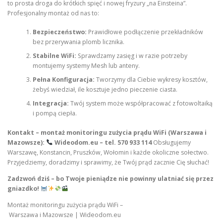
to prosta droga do krótkich spięć i nowej fryzury „na Einsteina”.
Profesjonalny montaż od nas to:
Bezpieczeństwo:
Prawidłowe podłączenie przekładników
bez przerywania plomb licznika.
Stabilne WiFi:
Sprawdzamy zasięg i w razie potrzeby
montujemy systemy Mesh lub anteny.
Pełna Konfiguracja:
Tworzymy dla Ciebie wykresy kosztów,
żebyś wiedział, ile kosztuje jedno pieczenie ciasta.
Integracja:
Twój system może współpracować z fotowoltaiką
i pompą ciepła.
Kontakt – montaż monitoringu zużycia prądu WiFi (Warszawa i
Mazowsze):
Wideodom.eu – tel. 570 933 114
Obsługujemy
Warszawę, Konstancin, Pruszków, Wołomin i każde okoliczne sołectwo.
Przyjedziemy, doradzimy i sprawimy, że Twój prąd zacznie Cię słuchać!
Zadzwoń dziś – bo Twoje pieniądze nie powinny ulatniać się przez
gniazdko!
Montaż monitoringu zużycia prądu WiFi –
Warszawa i Mazowsze | Wideodom.eu