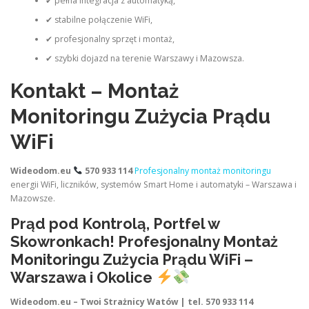
✔ pełna integracja z automatyką,
✔ stabilne połączenie WiFi,
✔ profesjonalny sprzęt i montaż,
✔ szybki dojazd na terenie Warszawy i Mazowsza.
Kontakt – Montaż
Monitoringu Zużycia Prądu
WiFi
Wideodom.eu
570 933 114
Profesjonalny montaż monitoringu
energii WiFi, liczników, systemów Smart Home i automatyki – Warszawa i
Mazowsze.
Prąd pod Kontrolą, Portfel w
Skowronkach! Profesjonalny Montaż
Monitoringu Zużycia Prądu WiFi –
Warszawa i Okolice
Wideodom.eu – Twoi Strażnicy Watów | tel. 570 933 114