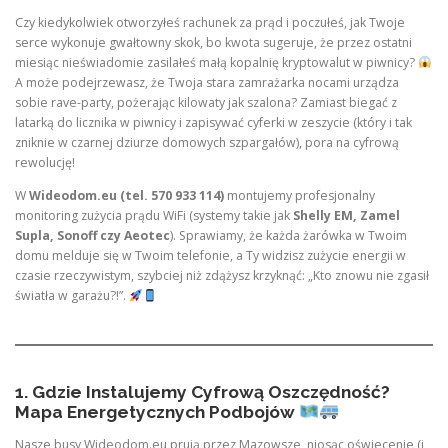
Czy kiedykolwiek otworzyłeś rachunek za prąd i poczułeś, jak Twoje
serce wykonuje gwałtowny skok, bo kwota sugeruje, że przez ostatni
miesiąc nieświadomie zasilałeś małą kopalnię kryptowalut w piwnicy?
A może podejrzewasz, że Twoja stara zamrażarka nocami urządza
sobie rave-party, pożerając kilowaty jak szalona? Zamiast biegać z
latarką do licznika w piwnicy i zapisywać cyferki w zeszycie (który i tak
zniknie w czarnej dziurze domowych szpargałów), pora na cyfrową
rewolucję!
W
Wideodom.eu (tel. 570 933 114)
montujemy profesjonalny
monitoring zużycia prądu WiFi (systemy takie jak
Shelly EM, Zamel
Supla, Sonoff czy Aeotec
). Sprawiamy, że każda żarówka w Twoim
domu melduje się w Twoim telefonie, a Ty widzisz zużycie energii w
czasie rzeczywistym, szybciej niż zdążysz krzyknąć: „Kto znowu nie zgasił
światła w garażu?!”.
1. Gdzie Instalujemy Cyfrową Oszczędność?
Mapa Energetycznych Podbojów
Nasze busy Wideodom.eu prują przez Mazowsze, niosąc oświecenie (i