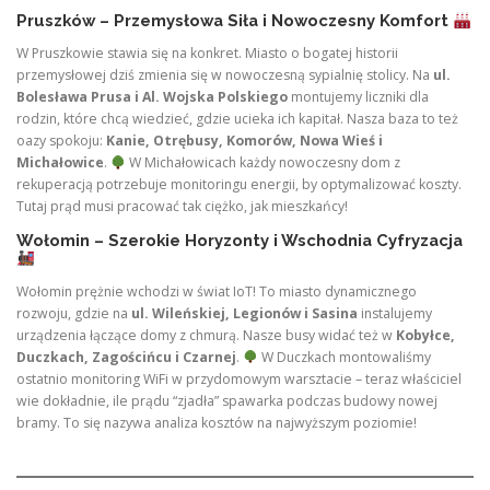
Pruszków – Przemysłowa Siła i Nowoczesny Komfort
W Pruszkowie stawia się na konkret. Miasto o bogatej historii
przemysłowej dziś zmienia się w nowoczesną sypialnię stolicy. Na
ul.
Bolesława Prusa i Al. Wojska Polskiego
montujemy liczniki dla
rodzin, które chcą wiedzieć, gdzie ucieka ich kapitał. Nasza baza to też
oazy spokoju:
Kanie, Otrębusy, Komorów, Nowa Wieś i
Michałowice
.
W Michałowicach każdy nowoczesny dom z
rekuperacją potrzebuje monitoringu energii, by optymalizować koszty.
Tutaj prąd musi pracować tak ciężko, jak mieszkańcy!
Wołomin – Szerokie Horyzonty i Wschodnia Cyfryzacja
Wołomin prężnie wchodzi w świat IoT! To miasto dynamicznego
rozwoju, gdzie na
ul. Wileńskiej, Legionów i Sasina
instalujemy
urządzenia łączące domy z chmurą. Nasze busy widać też w
Kobyłce,
Duczkach, Zagościńcu i Czarnej
.
W Duczkach montowaliśmy
ostatnio monitoring WiFi w przydomowym warsztacie – teraz właściciel
wie dokładnie, ile prądu “zjadła” spawarka podczas budowy nowej
bramy. To się nazywa analiza kosztów na najwyższym poziomie!