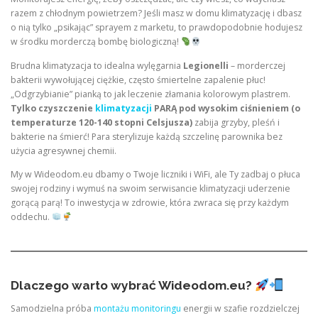
razem z chłodnym powietrzem? Jeśli masz w domu klimatyzację i dbasz
o nią tylko „psikając” sprayem z marketu, to prawdopodobnie hodujesz
w środku morderczą bombę biologiczną!
Brudna klimatyzacja to idealna wylęgarnia
Legionelli
– morderczej
bakterii wywołującej ciężkie, często śmiertelne zapalenie płuc!
„Odgrzybianie” pianką to jak leczenie złamania kolorowym plastrem.
Tylko czyszczenie
klimatyzacji
PARĄ pod wysokim ciśnieniem (o
temperaturze 120-140 stopni Celsjusza)
zabija grzyby, pleśń i
bakterie na śmierć! Para sterylizuje każdą szczelinę parownika bez
użycia agresywnej chemii.
My w Wideodom.eu dbamy o Twoje liczniki i WiFi, ale Ty zadbaj o płuca
swojej rodziny i wymuś na swoim serwisancie klimatyzacji uderzenie
gorącą parą! To inwestycja w zdrowie, która zwraca się przy każdym
oddechu.
Dlaczego warto wybrać Wideodom.eu?
Samodzielna próba
montażu monitoringu
energii w szafie rozdzielczej