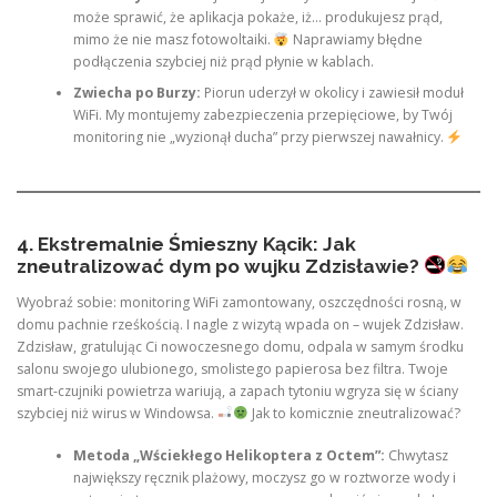
może sprawić, że aplikacja pokaże, iż… produkujesz prąd,
mimo że nie masz fotowoltaiki.
Naprawiamy błędne
podłączenia szybciej niż prąd płynie w kablach.
Zwiecha po Burzy:
Piorun uderzył w okolicy i zawiesił moduł
WiFi. My montujemy zabezpieczenia przepięciowe, by Twój
monitoring nie „wyzionął ducha” przy pierwszej nawałnicy.
4. Ekstremalnie Śmieszny Kącik: Jak
zneutralizować dym po wujku Zdzisławie?
Wyobraź sobie: monitoring WiFi zamontowany, oszczędności rosną, w
domu pachnie rześkością. I nagle z wizytą wpada on – wujek Zdzisław.
Zdzisław, gratulując Ci nowoczesnego domu, odpala w samym środku
salonu swojego ulubionego, smolistego papierosa bez filtra. Twoje
smart-czujniki powietrza wariują, a zapach tytoniu wgryza się w ściany
szybciej niż wirus w Windowsa.
Jak to komicznie zneutralizować?
Metoda „Wściekłego Helikoptera z Octem”:
Chwytasz
największy ręcznik plażowy, moczysz go w roztworze wody i