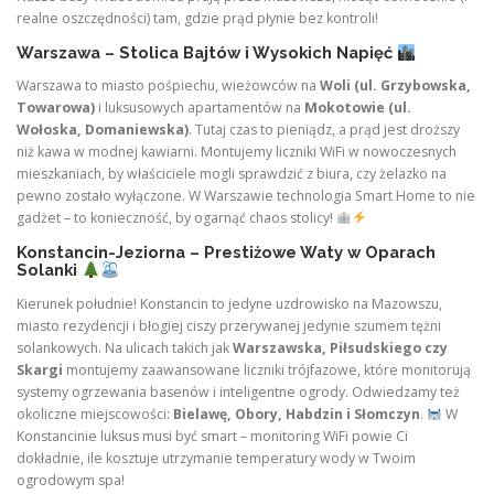
realne oszczędności) tam, gdzie prąd płynie bez kontroli!
Warszawa – Stolica Bajtów i Wysokich Napięć
Warszawa to miasto pośpiechu, wieżowców na
Woli (ul. Grzybowska,
Towarowa)
i luksusowych apartamentów na
Mokotowie (ul.
Wołoska, Domaniewska)
. Tutaj czas to pieniądz, a prąd jest droższy
niż kawa w modnej kawiarni. Montujemy liczniki WiFi w nowoczesnych
mieszkaniach, by właściciele mogli sprawdzić z biura, czy żelazko na
pewno zostało wyłączone. W Warszawie technologia Smart Home to nie
gadżet – to konieczność, by ogarnąć chaos stolicy!
Konstancin-Jeziorna – Prestiżowe Waty w Oparach
Solanki
Kierunek południe! Konstancin to jedyne uzdrowisko na Mazowszu,
miasto rezydencji i błogiej ciszy przerywanej jedynie szumem tężni
solankowych. Na ulicach takich jak
Warszawska, Piłsudskiego czy
Skargi
montujemy zaawansowane liczniki trójfazowe, które monitorują
systemy ogrzewania basenów i inteligentne ogrody. Odwiedzamy też
okoliczne miejscowości:
Bielawę, Obory, Habdzin i Słomczyn
.
W
Konstancinie luksus musi być smart – monitoring WiFi powie Ci
dokładnie, ile kosztuje utrzymanie temperatury wody w Twoim
ogrodowym spa!