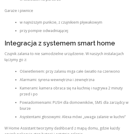
Garaże i piwnice
w najniższym punkcie, z czujnikiem pływakowym
przy pompie odwadniającej
Integracja z systemem smart home
Czujnik zalania to nie samodzielne urządzenie. W naszych instalacjach
łączymy go z:
Oświetleniem: przy zalaniu miga całe światło na czerwono
Alarmami: syrena wewnętrzna i zewnętrzna
Kamerami: kamera obraca się na kuchnię i nagrywa 2 minuty
przed i po
Powiadomieniami: PUSH dla domowników, SMS dla zarządcy w
biurze
Asystentami głosowymi: Alexa mówi „uwaga zalanie w kuchni”
W Home Assistant tworzymy dashboard z mapą domu, gdzie każdy