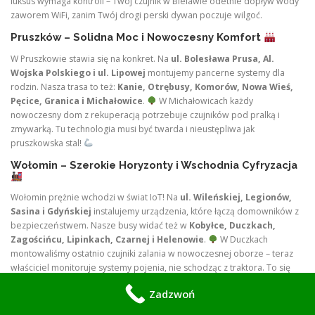
luksus wymaga kontroli – Twój czujnik w Bielawie odetnie dopływ wody
zaworem WiFi, zanim Twój drogi perski dywan poczuje wilgoć.
Pruszków – Solidna Moc i Nowoczesny Komfort
W Pruszkowie stawia się na konkret. Na
ul. Bolesława Prusa, Al.
Wojska Polskiego i ul. Lipowej
montujemy pancerne systemy dla
rodzin. Nasza trasa to też:
Kanie, Otrębusy, Komorów, Nowa Wieś,
Pęcice, Granica i Michałowice
.
W Michałowicach każdy
nowoczesny dom z rekuperacją potrzebuje czujników pod pralką i
zmywarką. Tu technologia musi być twarda i nieustępliwa jak
pruszkowska stal!
Wołomin – Szerokie Horyzonty i Wschodnia Cyfryzacja
Wołomin prężnie wchodzi w świat IoT! Na
ul. Wileńskiej, Legionów,
Sasina i Gdyńskiej
instalujemy urządzenia, które łączą domowników z
bezpieczeństwem. Nasze busy widać też w
Kobyłce, Duczkach,
Zagościńcu, Lipinkach, Czarnej i Helenowie
.
W Duczkach
montowaliśmy ostatnio czujniki zalania w nowoczesnej oborze – teraz
właściciel monitoruje systemy pojenia, nie schodząc z traktora. To się
nazywa postęp!
Zadzwoń