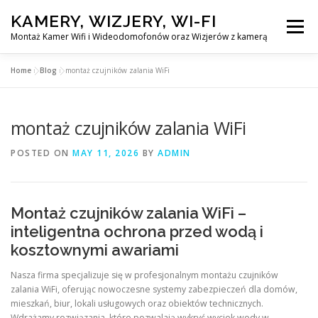
Skip
KAMERY, WIZJERY, WI-FI
to
Menu
content
Montaż Kamer Wifi i Wideodomofonów oraz Wizjerów z kamerą
Home
»
Blog
»
montaż czujników zalania WiFi
GŁÓWNA
MONTAŻ KAMER WIFI W WARSZAWA
montaż czujników zalania WiFi
MONTAŻ WIDEDOMOFONÓW
POSTED ON
MAY 11, 2026
BY
ADMIN
MONTAŻU WIZJERÓW Z KAMERĄ
BLOG
Montaż czujników zalania WiFi –
EN
inteligentna ochrona przed wodą i
KONTAKT
kosztownymi awariami
Nasza firma specjalizuje się w profesjonalnym montażu czujników
zalania WiFi, oferując nowoczesne systemy zabezpieczeń dla domów,
mieszkań, biur, lokali usługowych oraz obiektów technicznych.
Wdrażamy rozwiązania, które pozwalają wykryć wyciek wody w