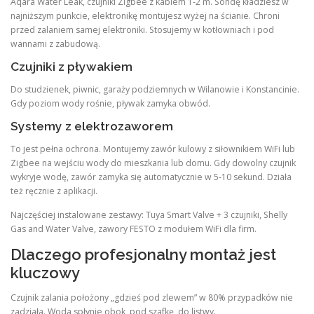
Aqara Water Leak, czujniki Zigbee z kablem 1-2 m. Sondę kładziesz w
najniższym punkcie, elektronikę montujesz wyżej na ścianie. Chroni
przed zalaniem samej elektroniki. Stosujemy w kotłowniach i pod
wannami z zabudową.
Czujniki z pływakiem
Do studzienek, piwnic, garaży podziemnych w Wilanowie i Konstancinie.
Gdy poziom wody rośnie, pływak zamyka obwód.
Systemy z elektrozaworem
To jest pełna ochrona. Montujemy zawór kulowy z siłownikiem WiFi lub
Zigbee na wejściu wody do mieszkania lub domu. Gdy dowolny czujnik
wykryje wodę, zawór zamyka się automatycznie w 5-10 sekund. Działa
też ręcznie z aplikacji.
Najczęściej instalowane zestawy: Tuya Smart Valve + 3 czujniki, Shelly
Gas and Water Valve, zawory FESTO z modułem WiFi dla firm.
Dlaczego profesjonalny montaż jest
kluczowy
Czujnik zalania położony „gdzieś pod zlewem” w 80% przypadków nie
zadziała. Woda spłynie obok, pod szafkę, do listwy.