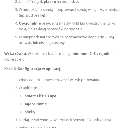
Umieść czujnik
płasko
na podłodze.
W modelach z sondą – poprowadź sondę w najniższe miejsce
(np. pod pralkę).
Opcjonalnie
przyklej taśmą 3M VHB lub dwustronną (tylko
boki, nie zaklejaj sensorów na spodzie!).
W miejscach narażonych na przypadkowe kopnięcie – użyj
uchwytu lub niskiego osłony.
Wskazówka
: W łazience i kuchni montuj
minimum 2–3 czujniki
na
różne strefy.
Krok 3: Konfiguracja w aplikacji
Włącz czujnik – powinien wejść w tryb parowania.
W aplikacji:
Smart Life / Tuya
Aqara Home
Shelly
Dodaj urządzenie → Water Leak Sensor / Czujnik zalania.
Połącz z siecią
2.4 GHz
.