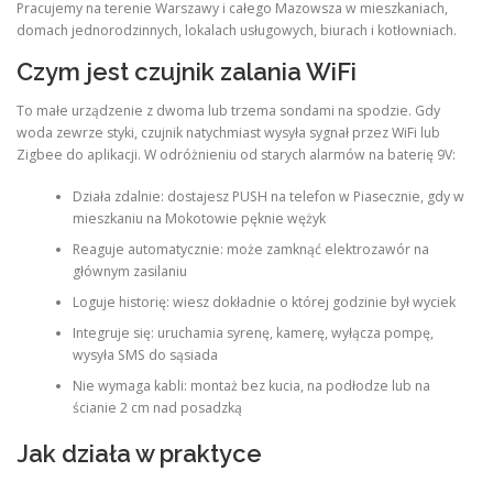
Pracujemy na terenie Warszawy i całego Mazowsza w mieszkaniach,
domach jednorodzinnych, lokalach usługowych, biurach i kotłowniach.
Czym jest czujnik zalania WiFi
To małe urządzenie z dwoma lub trzema sondami na spodzie. Gdy
woda zewrze styki, czujnik natychmiast wysyła sygnał przez WiFi lub
Zigbee do aplikacji. W odróżnieniu od starych alarmów na baterię 9V:
Działa zdalnie: dostajesz PUSH na telefon w Piasecznie, gdy w
mieszkaniu na Mokotowie pęknie wężyk
Reaguje automatycznie: może zamknąć elektrozawór na
głównym zasilaniu
Loguje historię: wiesz dokładnie o której godzinie był wyciek
Integruje się: uruchamia syrenę, kamerę, wyłącza pompę,
wysyła SMS do sąsiada
Nie wymaga kabli: montaż bez kucia, na podłodze lub na
ścianie 2 cm nad posadzką
Jak działa w praktyce