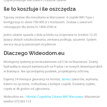
czujnik pokazuje stan baterii i ostatnie zalanie.
Ile to kosztuje i ile oszczędza
Typowy zestaw dla mieszkania w Warszawie: 4 czujniki WiFi Tuya +
konfiguracja to około 700-900 zł z montażem. Zestaw z zaworem
odcinającym dla domu to 1800-2500 zł.
Jedno zalanie sąsiada z dołu w bloku na Ursynowie to średnio 12-25
tysięcy złotych odszkodowania, zerwana podłoga, suszenie. System
zwraca się przy pierwszym incydencie.
Dlaczego Wideodom.eu
Montujemy systemy przeciwzalaniowe od 5 lat na Mazowszu. Znamy
hydraulikę w starych kamienicach na Pradze i w nowych deweloperskich
w Białołęce. Nie sprzedajemy pudełek, projektujemy ochronę.
Dajemy 24 miesiące gwarancji na montaż,
serwis
zaworów, wymianę
baterii na życzenie, rozbudowę o kolejne czujniki. Działamy szybko,
często w 48 godzin od zgłoszenia.
Wideodom.eu –
Montaż Czujników Zalania WiFi Warszawa
i Mazowsze
telefon 570 933 114