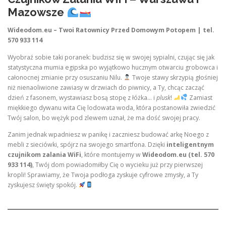
Mazowsze
Wideodom.eu – Twoi Ratownicy Przed Domowym Potopem | tel.
570 933 114
Wyobraź sobie taki poranek: budzisz się w swojej sypialni, czując się jak
statystyczna mumia egipska po wyjątkowo hucznym otwarciu grobowca i
całonocnej zmianie przy osuszaniu Nilu.
Twoje stawy skrzypią głośniej
niż nienaoliwione zawiasy w drzwiach do piwnicy, a Ty, chcąc zacząć
dzień z fasonem, wystawiasz bosą stopę z łóżka… i
plusk
!
Zamiast
miękkiego dywanu wita Cię lodowata woda, która postanowiła zwiedzić
Twój salon, bo wężyk pod zlewem uznał, że ma dość swojej pracy.
Zanim jednak wpadniesz w panikę i zaczniesz budować arkę Noego z
mebli z sieciówki, spójrz na swojego smartfona. Dzięki
inteligentnym
czujnikom zalania WiFi
, które montujemy w
Wideodom.eu (tel. 570
933 114)
, Twój dom powiadomiłby Cię o wycieku już przy pierwszej
kropli! Sprawiamy, że Twoja podłoga zyskuje cyfrowe zmysły, a Ty
zyskujesz święty spokój.