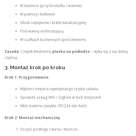
W łazience (przy brodziku / wannie)
W piwnicy i kotłowni
Obok odpływów i kratki kanalizacyjnej
Pod wanną wolnostojącą
W szafkach kuchennych (pod zlewem)
Zasada
: Czujnik kładziemy
płasko na podłodze
– styka się z nią dolną
częścią.
3. Montaż krok po kroku
Krok 1: Przygotowanie
Wybierz miejsca największego ryzyka zalania.
Sprawdź zasięg WiFi / Zigbee w tych miejscach.
Włóż baterie (zwykle CR123A lub AAA).
Krok 2: Montaż mechaniczny
Oczyść podłogę z kurzu i tłuszczu.