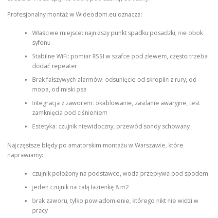
Profesjonalny montaż w Wideodom.eu oznacza:
Właściwe miejsce: najniższy punkt spadku posadzki, nie obok
syfonu
Stabilne WiFi: pomiar RSSI w szafce pod zlewem, często trzeba
dodać repeater
Brak fałszywych alarmów: odsunięcie od skroplin z rury, od
mopa, od miski psa
Integracja z zaworem: okablowanie, zasilanie awaryjne, test
zamknięcia pod ciśnieniem
Estetyka: czujnik niewidoczny, przewód sondy schowany
Najczęstsze błędy po amatorskim montażu w Warszawie, które
naprawiamy:
czujnik położony na podstawce, woda przepływa pod spodem
jeden czujnik na całą łazienkę 8 m2
brak zaworu, tylko powiadomienie, którego nikt nie widzi w
pracy