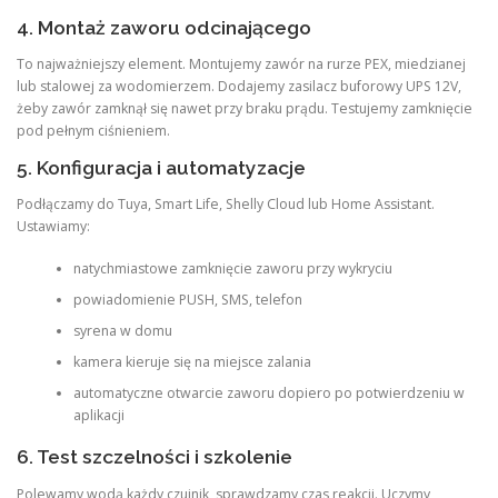
4. Montaż zaworu odcinającego
To najważniejszy element. Montujemy zawór na rurze PEX, miedzianej
lub stalowej za wodomierzem. Dodajemy zasilacz buforowy UPS 12V,
żeby zawór zamknął się nawet przy braku prądu. Testujemy zamknięcie
pod pełnym ciśnieniem.
5. Konfiguracja i automatyzacje
Podłączamy do Tuya, Smart Life, Shelly Cloud lub Home Assistant.
Ustawiamy:
natychmiastowe zamknięcie zaworu przy wykryciu
powiadomienie PUSH, SMS, telefon
syrena w domu
kamera kieruje się na miejsce zalania
automatyczne otwarcie zaworu dopiero po potwierdzeniu w
aplikacji
6. Test szczelności i szkolenie
Polewamy wodą każdy czujnik, sprawdzamy czas reakcji. Uczymy