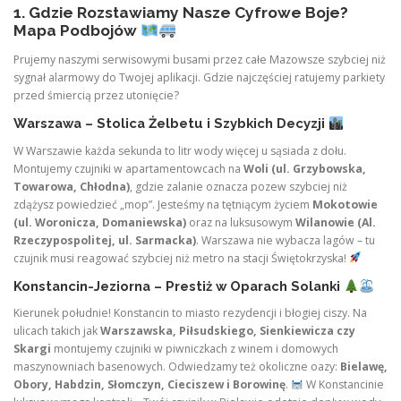
1. Gdzie Rozstawiamy Nasze Cyfrowe Boje?
Mapa Podbojów
Prujemy naszymi serwisowymi busami przez całe Mazowsze szybciej niż
sygnał alarmowy do Twojej aplikacji. Gdzie najczęściej ratujemy parkiety
przed śmiercią przez utonięcie?
Warszawa – Stolica Żelbetu i Szybkich Decyzji
W Warszawie każda sekunda to litr wody więcej u sąsiada z dołu.
Montujemy czujniki w apartamentowcach na
Woli (ul. Grzybowska,
Towarowa, Chłodna)
, gdzie zalanie oznacza pozew szybciej niż
zdążysz powiedzieć „mop”. Jesteśmy na tętniącym życiem
Mokotowie
(ul. Woronicza, Domaniewska)
oraz na luksusowym
Wilanowie (Al.
Rzeczypospolitej, ul. Sarmacka)
. Warszawa nie wybacza lagów – tu
czujnik musi reagować szybciej niż metro na stacji Świętokrzyska!
Konstancin-Jeziorna – Prestiż w Oparach Solanki
Kierunek południe! Konstancin to miasto rezydencji i błogiej ciszy. Na
ulicach takich jak
Warszawska, Piłsudskiego, Sienkiewicza czy
Skargi
montujemy czujniki w piwniczkach z winem i domowych
maszynowniach basenowych. Odwiedzamy też okoliczne oazy:
Bielawę,
Obory, Habdzin, Słomczyn, Cieciszew i Borowinę
.
W Konstancinie