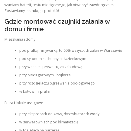
wymiany baterii, testu miesięcznego, jak otworzyć zawór ręcznie.
Zostawiamy instrukcję i protokół.
Gdzie montować czujniki zalania w
domu i firmie
Mieszkania i domy
pod pralką i zmywarką, to 60% wszystkich zalań w Warszawie
pod syfonem kuchennym i łazienkowym
przy wannie i prysznicu, za zabudową
przy piecu gazowym i bojlerze
przy rozdzielaczu ogrzewania podłogowego
w kotłowni i pralni
Biura i lokale usługowe
przy ekspresach do kawy, dystrybutorach wody
w serwerowniach pod klimatyzacją
w toaletach na parterze