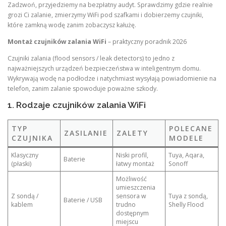
Zadzwoń, przyjedziemy na bezpłatny audyt. Sprawdzimy gdzie realnie
grozi Ci zalanie, zmierzymy WiFi pod szafkami i dobierzemy czujniki,
które zamkną wodę zanim zobaczysz kałużę.
Montaż czujników zalania WiFi
– praktyczny poradnik 2026
Czujniki zalania (flood sensors / leak detectors) to jedno z
najważniejszych urządzeń bezpieczeństwa w inteligentnym domu.
Wykrywają wodę na podłodze i natychmiast wysyłają powiadomienie na
telefon, zanim zalanie spowoduje poważne szkody.
1. Rodzaje czujników zalania WiFi
TYP
POLECANE
ZASILANIE
ZALETY
CZUJNIKA
MODELE
Klasyczny
Niski profil,
Tuya, Aqara,
Baterie
(płaski)
łatwy montaż
Sonoff
Możliwość
umieszczenia
Z sondą /
sensora w
Tuya z sondą,
Baterie / USB
kablem
trudno
Shelly Flood
dostępnym
miejscu