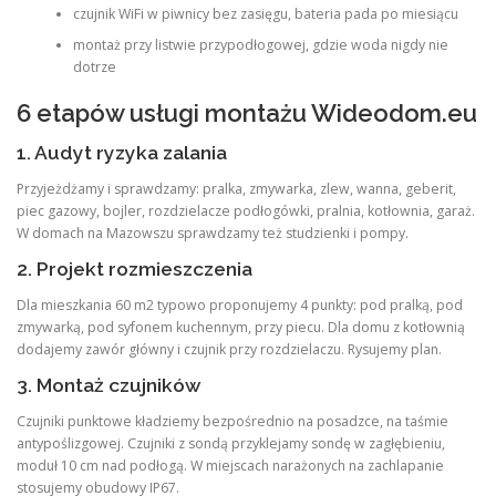
czujnik WiFi w piwnicy bez zasięgu, bateria pada po miesiącu
montaż przy listwie przypodłogowej, gdzie woda nigdy nie
dotrze
6 etapów usługi montażu Wideodom.eu
1. Audyt ryzyka zalania
Przyjeżdżamy i sprawdzamy: pralka, zmywarka, zlew, wanna, geberit,
piec gazowy, bojler, rozdzielacze podłogówki, pralnia, kotłownia, garaż.
W domach na Mazowszu sprawdzamy też studzienki i pompy.
2. Projekt rozmieszczenia
Dla mieszkania 60 m2 typowo proponujemy 4 punkty: pod pralką, pod
zmywarką, pod syfonem kuchennym, przy piecu. Dla domu z kotłownią
dodajemy zawór główny i czujnik przy rozdzielaczu. Rysujemy plan.
3. Montaż czujników
Czujniki punktowe kładziemy bezpośrednio na posadzce, na taśmie
antypoślizgowej. Czujniki z sondą przyklejamy sondę w zagłębieniu,
moduł 10 cm nad podłogą. W miejscach narażonych na zachlapanie
stosujemy obudowy IP67.