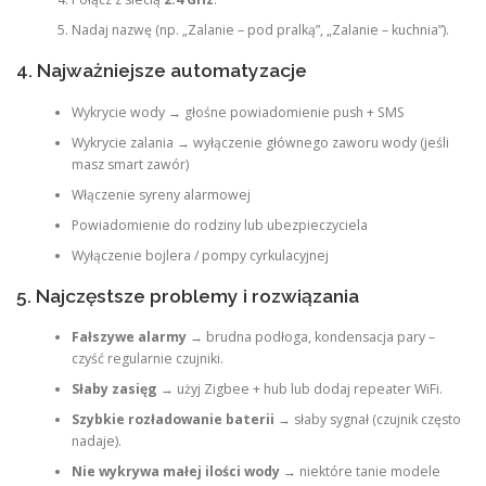
Nadaj nazwę (np. „Zalanie – pod pralką”, „Zalanie – kuchnia”).
4. Najważniejsze automatyzacje
Wykrycie wody → głośne powiadomienie push + SMS
Wykrycie zalania → wyłączenie głównego zaworu wody (jeśli
masz smart zawór)
Włączenie syreny alarmowej
Powiadomienie do rodziny lub ubezpieczyciela
Wyłączenie bojlera / pompy cyrkulacyjnej
5. Najczęstsze problemy i rozwiązania
Fałszywe alarmy
→ brudna podłoga, kondensacja pary –
czyść regularnie czujniki.
Słaby zasięg
→ użyj Zigbee + hub lub dodaj repeater WiFi.
Szybkie rozładowanie baterii
→ słaby sygnał (czujnik często
nadaje).
Nie wykrywa małej ilości wody
→ niektóre tanie modele