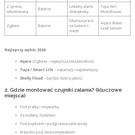
Z syreną
Lokalny alarm
Tuya 3w1,
Baterie
wbudowaną
dźwiękowy
Moeshouse
Dłuższa praca
Aqara Water
Zigbee
Baterie
na baterii +
Leak Sensor
mesh
Najlepszy wybór 2026
:
Aqara
(Zigbee) – najwyższa niezawodność
Tuya / Smart Life
– najtańszy i najłatwiejszy
Shelly Flood
– bardzo dobra jakość
2. Gdzie montować czujniki zalania? (kluczowe
miejsca)
Pod pralką i zmywarką
Za toaletą i bidetem
Pod bojlerem / podgrzewaczem wody
W kuchni pod zlewozmywakiem